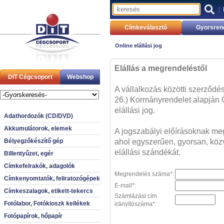
|
Címkeválasztó
Gyorsren
Online elállási jog
Elállás a megrendeléstől
DIT Cégcsoport
Webshop
A vállalkozás közötti szerződés
26.) Kormányrendelet alapján Ö
elállási jog.
Adathordozók (CD/DVD)
Akkumulátorok, elemek
A jogszabályi előírásoknak megf
ahol egyszerűen, gyorsan, közve
Bélyegzőkészítő gép
elállási szándékát.
Billentyűzet, egér
Címkefelrakók, adagolók
Megrendelés száma*:
Címkenyomtatók, feliratozógépek
E-mail*:
Címkeszalagok, etikett-tekercs
Számlázási cím
Fotólabor, Fotókioszk kellékek
irányítószáma*:
Fotópapírok, hőpapír