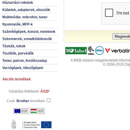
Háztartási robotok
Kábelek, adapterek, elosztók
Multimédia: mikrofon, tuner
Nyomtatók, MFP-k
Számítógépek, konzol, notebook
Szkennerek, vonalkódolvasók
Táskák, tokok
Tisztítók, porvédők
A WEB-oldalon megjelentetett informác
Toner, patron, festékszalag
© 2008-2026 Digit
Varrógépek, hímzőgépek
Akciós termékek
Vásárlási feltételek:
ÁSZF
Csak
Brother
termékek