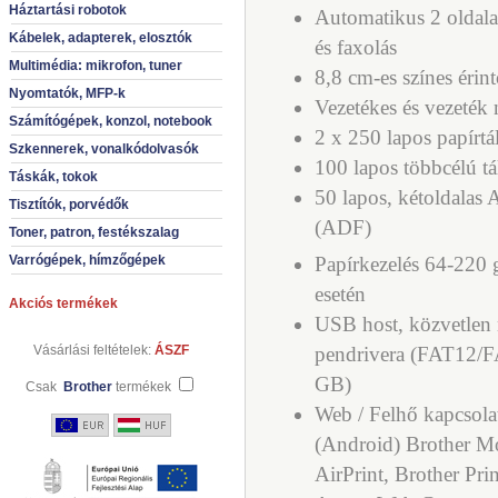
Háztartási robotok
Automatikus 2 oldala
Kábelek, adapterek, elosztók
és faxolás
Multimédia: mikrofon, tuner
8,8 cm-es színes éri
Nyomtatók, MFP-k
Vezetékes és vezeték 
Számítógépek, konzol, notebook
2 x 250 lapos papírtá
Szkennerek, vonalkódolvasók
100 lapos többcélú tá
Táskák, tokok
50 lapos, kétoldala
Tisztítók, porvédők
(ADF)
Toner, patron, festékszalag
Varrógépek, hímzőgépek
Papírkezelés 64-220
esetén
Akciós termékek
USB host, közvetlen 
Vásárlási feltételek:
ÁSZF
pendrivera (
FAT12/FA
GB)
Csak
Brother
termékek
Web / Felhő kapcsola
(Android) Brother Mo
AirPrint, Brother Pr