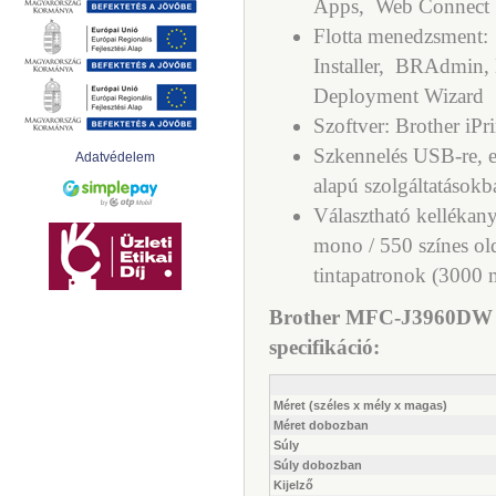
Apps,
Web Connect
Flotta menedzsment:
Installer,
BRAdmin, 
Deployment Wizard
Szoftver: Brother iP
Szkennelés USB-re, e
Adatvédelem
alapú szolgáltatásokb
Választható kellékan
mono / 550 színes ol
tintapatronok (3000 m
Brother MFC-J3960DW wi
specifikáció:
Méret (széles x mély x magas)
Méret dobozban
Súly
Súly dobozban
Kijelző