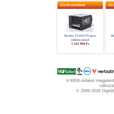
Akciós termékek
Akc
Brother TJ-6421TN ipari
B
címkenyomtató
1 342 990 Ft
A WEB-oldalon megjelente
változá
© 2008-2026 Digitál