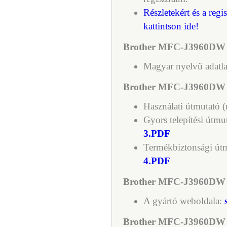
Részletekért és a regi
kattintson ide!
Brother MFC-J3960DW wi
Magyar nyelvű adatl
Brother MFC-J3960DW wi
Használati útmutató 
Gyors telepítési útmu
3.PDF
Termékbiztonsági út
4.PDF
Brother MFC-J3960DW wif
A gyártó weboldala:
Brother MFC-J3960DW wi