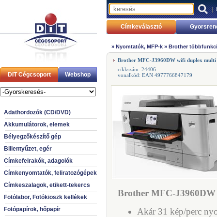
|
Címkeválasztó
Gyorsren
»
Nyomtatók, MFP-k
»
Brother többfunkci
Brother MFC-J3960DW wifi duplex multi
cikkszám: 24406
DIT Cégcsoport
Webshop
vonalkód: EAN 4977766847179
Adathordozók (CD/DVD)
Akkumulátorok, elemek
Bélyegzőkészítő gép
Billentyűzet, egér
Címkefelrakók, adagolók
Címkenyomtatók, feliratozógépek
Címkeszalagok, etikett-tekercs
Brother MFC-J3960DW wi
Fotólabor, Fotókioszk kellékek
Fotópapírok, hőpapír
Akár 31 kép/perc nyo