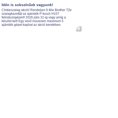
Idén is sokszínűek vagyunk!
Címkeszalag akció! Rendeljen 6 féle Brother TZe
szalagkazettát az ajándék P-touch H107
feliratozógépért! 2026 júlis 31-ig vagy amíg a
készlet tart! Egy vevő összesen maximum 5
ajándék gépet kaphat az akció keretében.