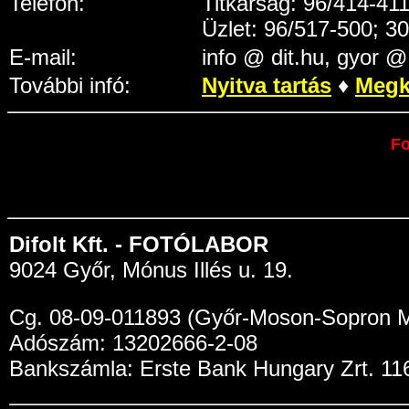
Telefon:
Titkárság: 96/414-41
Üzlet: 96/517-500; 3
E-mail:
info @ dit.hu, gyor @ 
További infó:
Nyitva tartás
♦
Megk
Fo
Difolt Kft. - FOTÓLABOR
9024 Győr, Mónus Illés u. 19.
Cg. 08-09-011893 (Győr-Moson-Sopron M
Adószám: 13202666-2-08
Bankszámla: Erste Bank Hungary Zrt. 1