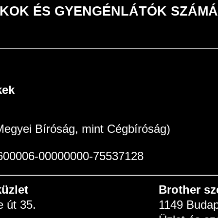
la VAKOK ÉS GYENGÉNLÁTÓK SZÁM
kek
egyei Bíróság, mint Cégbíróság)
1600006-00000000-75537128
üzlet
Brother sz
 út 35.
1149 Budap