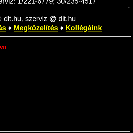
erviz: 1/221-6779; 30/235-4517
.
dit.hu, szerviz @ dit.hu
ás
♦
Megközelítés
♦
Kollégáink
ben