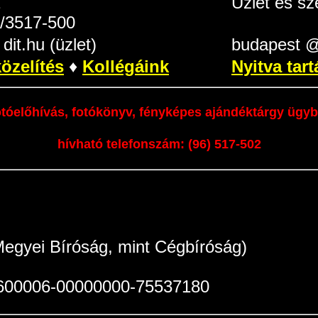
1
Üzlet és sz
0/3517-500
dit.hu (üzlet)
budapest @ 
özelítés
♦
Kollégáink
Nyitva tart
tóelőhívás, fotókönyv, fényképes ajándéktárgy ügy
hívható telefonszám:
(96) 517-502
egyei Bíróság, mint Cégbíróság)
1600006-00000000-75537180