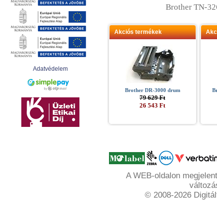
Brother TN-32
Akciós termékek
Akc
Adatvédelem
Brother DR-3000 drum
B
79 629 Ft
26 543 Ft
A WEB-oldalon megjelente
változá
© 2008-2026 Digitál