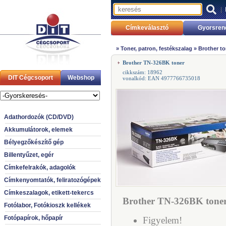
|
Címkeválasztó
Gyorsren
»
Toner, patron, festékszalag
»
Brother to
Brother TN-326BK toner
cikkszám: 18962
DIT Cégcsoport
Webshop
vonalkód: EAN 4977766735018
Adathordozók (CD/DVD)
Akkumulátorok, elemek
Bélyegzőkészítő gép
Billentyűzet, egér
Címkefelrakók, adagolók
Címkenyomtatók, feliratozógépek
Címkeszalagok, etikett-tekercs
Brother TN-326BK toner
Fotólabor, Fotókioszk kellékek
Fotópapírok, hőpapír
Figyelem!