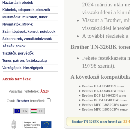
Háztartási robotok
2024 március után n
Kábelek, adapterek, elosztók
visszaküldeni a kiürül
Multimédia: mikrofon, tuner
Viszont a Brother, mi
Nyomtatók, MFP-k
visszaküldési lehetős
Számítógépek, konzol, notebook
A további részletek a
Szkennerek, vonalkódolvasók
Brother TN-326BK toner
Táskák, tokok
Tisztítók, porvédők
Fekete festékkazetta
Toner, patron, festékszalag
19798 szerint).
Varrógépek, hímzőgépek
A következő kompatibilis
Akciós termékek
●
Brother HL-L8250CDN toner
H
●
Brother HL-L8350CDW toner
H
Vásárlási feltételek:
ÁSZF
●
Brother DCP-L8400CDN toner
D
●
Brother DCP-L8450CDW toner
D
Csak
Brother
termékek
●
Brother MFC-L8650CDW toner
●
Brother MFC-L8850CDW toner
33 
Brother TN-326BK toner
bruttó ár: