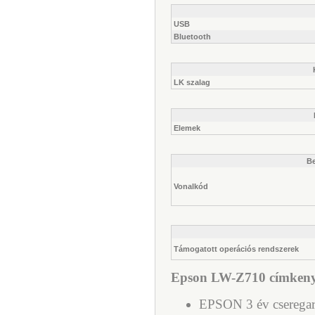
USB
Bluetooth
LK szalag
Elemek
Be
Vonalkód
Támogatott operációs rendszerek
Epson LW-Z710 címkenyo
EPSON 3 év cseregara