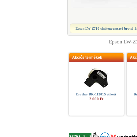
Epson LW-Z710 címkenyomtató
bruttó á
Epson LW-Z
Akciós termékek
Akc
Brother DK-11201S etikett
B
2 000 Ft