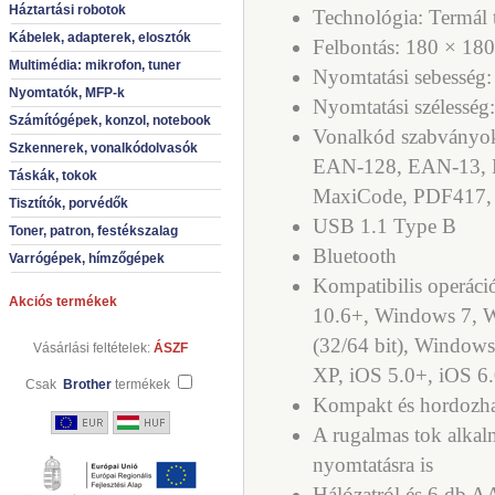
Háztartási robotok
Technológia: Termál t
Kábelek, adapterek, elosztók
Felbontás: 180 × 180
Multimédia: mikrofon, tuner
Nyomtatási sebesség
Nyomtatók, MFP-k
Nyomtatási szélessé
Számítógépek, konzol, notebook
Vonalkód szabványok
Szkennerek, vonalkódolvasók
EAN-128, EAN-13, E
Táskák, tokok
MaxiCode, PDF417,
Tisztítók, porvédők
USB 1.1 Type B
Toner, patron, festékszalag
Bluetooth
Varrógépek, hímzőgépek
Kompatibilis operáci
Akciós termékek
10.6+, Windows 7, 
(32/64 bit), Window
Vásárlási feltételek:
ÁSZF
XP, iOS 5.0+, iOS 6
Csak
Brother
termékek
Kompakt és hordozh
A rugalmas tok alkalm
nyomtatásra is
Hálózatról és 6 db AA