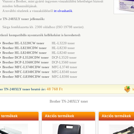
Viszont a Brother, mint gyártó ingyenes visszaküldési lehetőséget biztosít
minden felhasználójának.
A további részletek a visszaküldésről
itt olvashatók
.
er TN-248XLY toner jellemzők:
Sárga festékkazetta kb. 2300 oldalhoz (ISO 19798 szerint).
tkező kompatibilis nyomtatók kellékeként is keresheted:
●
Brother HL-L3220CW toner
HL-L3220 toner
●
Brother HL-L8230CDW toner
HL-L8230 toner
●
Brother HL-L8240CDW toner
HL-L8240 toner
●
Brother DCP-L3520CDW toner
DCP-L3520 toner
●
Brother DCP-L3560CDW toner
DCP-L3560 toner
●
Brother MFC-L3740CDW toner
MFC-L3740 toner
●
Brother MFC-L8340CDW toner
MFC-L8340 toner
●
Brother MFC-L8390CDW toner
MFC-L8390 toner
48 768 Ft
her TN-248XLY toner
bruttó ár:
Brother TN-248XLY toner
s termékek
Akciós termékek
Akciós termékek