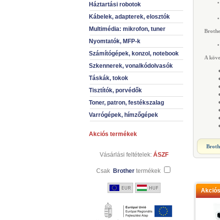
Háztartási robotok
Kábelek, adapterek, elosztók
Multimédia: mikrofon, tuner
Broth
Nyomtatók, MFP-k
Számítógépek, konzol, notebook
A köve
Szkennerek, vonalkódolvasók
Táskák, tokok
Tisztítók, porvédők
Toner, patron, festékszalag
Varrógépek, hímzőgépek
Akciós termékek
Brot
Vásárlási feltételek:
ÁSZF
Csak
Brother
termékek
Akció