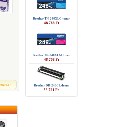
Brother TN-248XLC toner
48 768 Ft
Brother TN-248XLM toner
48 768 Ft
kosárba
»
Brother DR-248CL drum
53 721 Ft