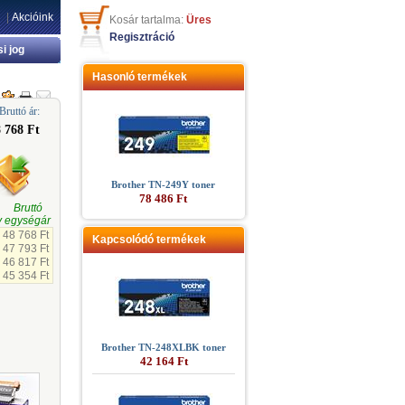
|
Akcióink
Kosár tartalma:
Üres
Regisztráció
si jog
Hasonló termékek
Bruttó ár:
 768 Ft
Brother TN-249Y toner
78 486 Ft
gi Bruttó
 egységár
48 768 Ft
Kapcsolódó termékek
47 793 Ft
46 817 Ft
45 354 Ft
Brother TN-248XLBK toner
42 164 Ft