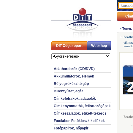
Cím
»
Toner,
Broth
cikksz
DIT Cégcsoport
Webshop
vonal
Adathordozók (CD/DVD)
Akkumulátorok, elemek
Bélyegzőkészítő gép
Billentyűzet, egér
Címkefelrakók, adagolók
Címkenyomtatók, feliratozógépek
Címkeszalagok, etikett-tekercs
Broth
Fotólabor, Fotókioszk kellékek
Fotópapírok, hőpapír