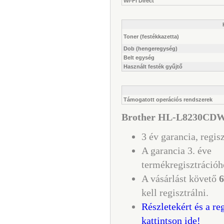
Wi-Fi Direct
Toner (festékkazetta)
Dob (hengeregység)
Belt egység
Használt festék gyűjtő
Támogatott operációs rendszerek
Brother HL-L8230CDW s
3 év garancia, regis
A garancia 3. éve
termékregisztrációh
A vásárlást követő
6
kell regisztrálni.
Részletekért és a re
kattintson ide!