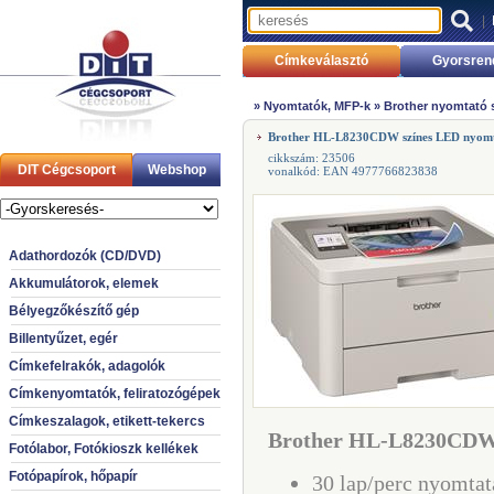
|
Címkeválasztó
Gyorsren
»
Nyomtatók, MFP-k
»
Brother nyomtató 
Brother HL-L8230CDW színes LED nyom
cikkszám: 23506
DIT Cégcsoport
Webshop
vonalkód: EAN 4977766823838
Adathordozók (CD/DVD)
Akkumulátorok, elemek
Bélyegzőkészítő gép
Billentyűzet, egér
Címkefelrakók, adagolók
Címkenyomtatók, feliratozógépek
Címkeszalagok, etikett-tekercs
Brother HL-L8230CDW 
Fotólabor, Fotókioszk kellékek
Fotópapírok, hőpapír
30 lap/perc nyomtat