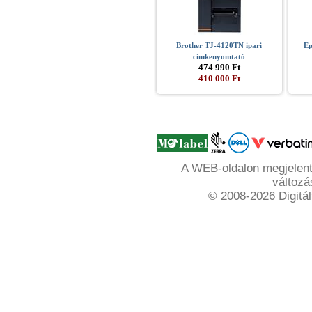
Brother TJ-4120TN ipari
Ep
címkenyomtató
474 990 Ft
410 000 Ft
A WEB-oldalon megjelente
változá
© 2008-2026 Digitál