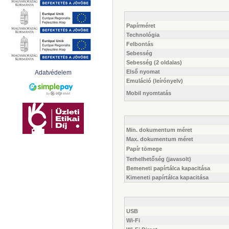
Papírméret
Technológia
Felbontás
Sebesség
Sebesség (2 oldalas)
Első nyomat
Adatvédelem
Emuláció (leírónyelv)
Mobil nyomtatás
Min. dokumentum méret
Max. dokumentum méret
Papír tömege
Terhelhetőség (javasolt)
Bemeneti papírtálca kapacitása
Kimeneti papírtálca kapacitása
USB
Wi-Fi