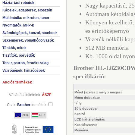
Háztartási robotok
Nagy kapacitású, 25
Kábelek, adapterek, elosztók
Automata kétoldala
Multimédia: mikrofon, tuner
Könnyen kezelhető,
Nyomtatók, MFP-k
es érintőképernyő
Számítógépek, konzol, notebook
Vezeték nélküli kap
Szkennerek, vonalkódolvasók
512 MB memória
Táskák, tokok
Kb. 1000 oldal nyom
Tisztítók, porvédők
Toner, patron, festékszalag
Brother HL-L8230CDW 
Varrógépek, hímzőgépek
specifikáció:
Akciós termékek
Méret (széles x mély x magas)
Vásárlási feltételek:
ÁSZF
Méret dobozban
Súly
Csak
Brother
termékek
Súly dobozban
Kijelző
LCD háttérvilágítás
Kezelőszervek
Memória