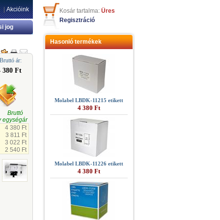
|
Akcióink
Kosár tartalma:
Üres
Regisztráció
si jog
Hasonló termékek
Bruttó ár:
4 380 Ft
Molabel LBDK-11215 etikett
4 380 Ft
gi Bruttó
 egységár
4 380 Ft
3 811 Ft
3 022 Ft
2 540 Ft
Molabel LBDK-11226 etikett
4 380 Ft