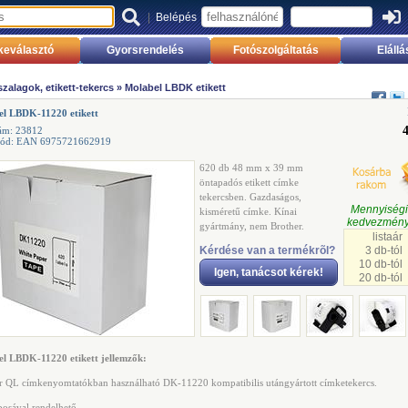
|
Belépés
keválasztó
Gyorsrendelés
Fotószolgáltatás
Elállá
zalagok, etikett-tekercs
»
Molabel LBDK etikett
el LBDK-11220 etikett
ám: 23812
kód: EAN 6975721662919
620 db 48 mm x 39 mm
öntapadós etikett címke
tekercsben. Gazdaságos,
Mennyisé
kisméretű címke. Kínai
kedvezmény
gyártmány, nem Brother.
listaár
Kérdése van a termékrõl?
3 db-tól
10 db-tól
Igen, tanácsot kérek!
20 db-tól
l LBDK-11220 etikett jellemzők:
r QL címkenyomtatókban használható DK-11220 kompatibilis utángyártott címketekercs.
bosával rendelhető.