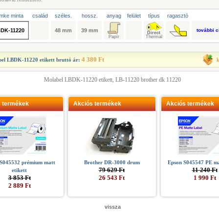
mke minta
család
széles.
hossz.
anyag
felület
típus
ragasztó
DK-11220
48 mm
39 mm
további 
4 380 Ft
el LBDK-11220 etikett
bruttó ár:
Molabel LBDK-11220 etikett, LB-11220 brother dk 11220
s termékek
Akciós termékek
Akciós termékek
 S045532 prémium matt
Brother DR-3000 drum
Epson S045547 PE mat
79 629 Ft
11 240 Ft
etikett
3 853 Ft
26 543 Ft
1 990 Ft
2 889 Ft
vissza