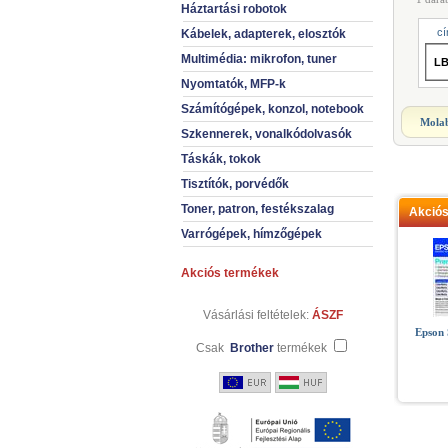
Háztartási robotok
cí
Kábelek, adapterek, elosztók
Multimédia: mikrofon, tuner
LB
Nyomtatók, MFP-k
Számítógépek, konzol, notebook
Molab
Szkennerek, vonalkódolvasók
Táskák, tokok
Tisztítók, porvédők
Toner, patron, festékszalag
Akció
Varrógépek, hímzőgépek
Akciós termékek
Vásárlási feltételek:
ÁSZF
Epson
Csak
Brother
termékek