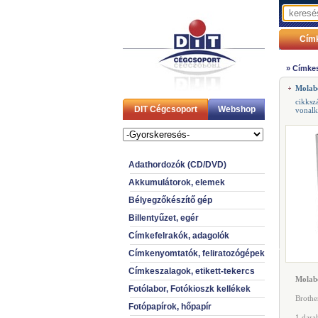
Cím
»
Címkes
Molab
cikksz
DIT Cégcsoport
Webshop
vonal
Adathordozók (CD/DVD)
Akkumulátorok, elemek
Bélyegzőkészítő gép
Billentyűzet, egér
Címkefelrakók, adagolók
Címkenyomtatók, feliratozógépek
Címkeszalagok, etikett-tekercs
Molabe
Fotólabor, Fotókioszk kellékek
Brothe
Fotópapírok, hőpapír
1 dara