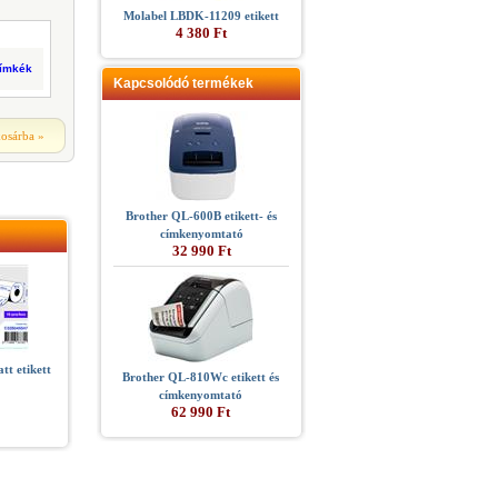
Molabel LBDK-11209 etikett
4 380 Ft
címkék
Kapcsolódó termékek
kosárba
»
Brother QL-600B etikett- és
címkenyomtató
32 990 Ft
t etikett
Brother QL-810Wc etikett és
címkenyomtató
62 990 Ft