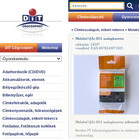
|
Címkeválasztó
Gyorsren
»
Címkeszalagok, etikett-tekercs
»
Molabe
Molabel QZe-D51 szalagkazetta
cikkszám: 24597
DIT Cégcsoport
Webshop
vonalkód: EAN 6978243071825
Adathordozók (CD/DVD)
Akkumulátorok, elemek
Bélyegzőkészítő gép
Billentyűzet, egér
Címkefelrakók, adagolók
Címkenyomtatók, feliratozógépek
Címkeszalagok, etikett-tekercs
Molabel QZe-D51 szalagkazetta jellemzők
Fotólabor, Fotókioszk kellékek
Brother PT feliratozógépekben és címkenyo
Fotópapírok, hőpapír
címkeszalag.