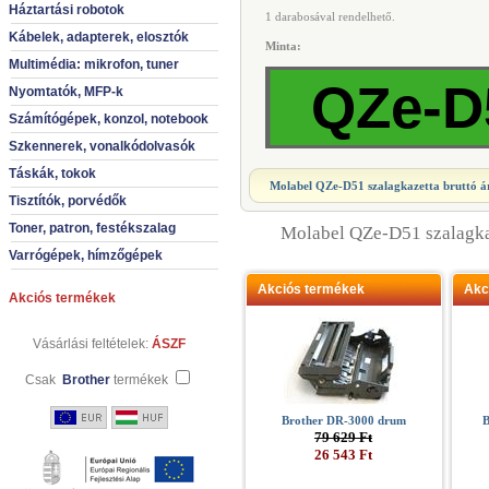
Háztartási robotok
1 darabosával rendelhető.
Kábelek, adapterek, elosztók
Minta:
Multimédia: mikrofon, tuner
QZe-D
Nyomtatók, MFP-k
Számítógépek, konzol, notebook
Szkennerek, vonalkódolvasók
Táskák, tokok
Molabel QZe-D51 szalagkazetta
bruttó á
Tisztítók, porvédők
Toner, patron, festékszalag
Molabel QZe-D51 szalagk
Varrógépek, hímzőgépek
Akciós termékek
Akc
Akciós termékek
Vásárlási feltételek:
ÁSZF
Csak
Brother
termékek
Brother DR-3000 drum
B
79 629 Ft
26 543 Ft