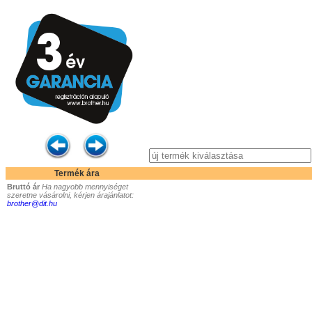
Termék ára
Bruttó ár
Ha nagyobb mennyiséget
szeretne vásárolni, kérjen árajánlatot:
brother@dit.hu