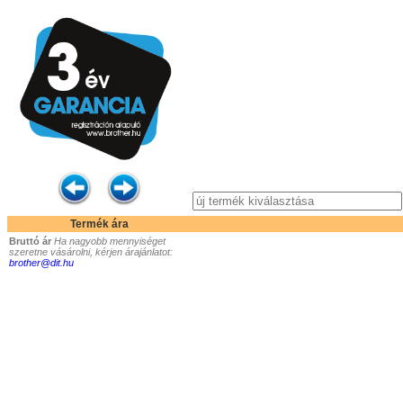
Termék ára
Bruttó ár
Ha nagyobb mennyiséget
szeretne vásárolni, kérjen árajánlatot:
brother@dit.hu