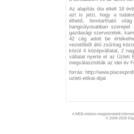
Az alapítás óta eltelt 18 év
azt is jelzi, hogy a tudat
élhető, fenntartható vilá
hangsúlyosabban szerepel a
gazdasági szervezetek, kam
42 cég adott be értékelhe
vezetőiből álló zsűritag köz
közül 4 középvállalat, 2 nagy
vállalat nyerte el az Üzleti 
megválasztották az idei év 
forrás: http://www.piacesprof
uzleti-etikai-dijat
A WEB-oldalon megjelentetett informáci
© 2008-2026 Digit