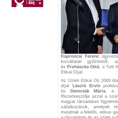
Kaproncai Ferenc
ügyveze
kisvállalati győztestől,
és
Prohászka Ottó
, a Tutti
Etikai Díjat.
Az Üzleti Etikai Díj 2000 ót
díjat
László Ervin
profess
és
Demcsák Mária
, a P
főszerkesztője azzal a szá
magyar társadalom figyelmé
vállalkozások, amelyek te
mutatnak a felelős, etikus ga
a társadalom és az üzleti szf