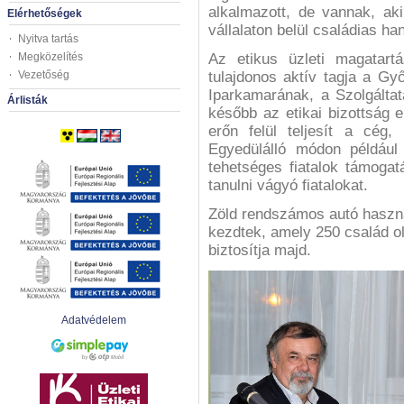
alkalmazott, de vannak, ak
Elérhetőségek
vállalaton belül családias ha
Nyitva tartás
Megközelítés
Az etikus üzleti magatart
Vezetőség
tulajdonos aktív tagja a G
Iparkamarának, a Szolgáltat
Árlisták
később az etikai bizottság 
erőn felül teljesít a cég
Egyedülálló módon például 
tehetséges fiatalok támogat
tanulni vágyó fiatalokat.
Zöld rendszámos autó haszná
kezdtek, amely 250 család ol
biztosítja majd.
Adatvédelem