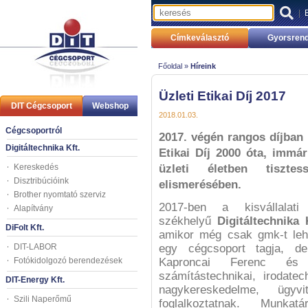
|
Címkeválasztó
Gyorsrend
Főoldal »
Híreink
Üzleti Etikai Díj 2017
DIT Cégcsoport
Webshop
2018.01.03.
Cégcsoportról
2017. végén rangos díjban r
Digitáltechnika Kft.
Etikai Díj 2000 óta, immá
Kereskedés
üzleti életben tiszte
Disztribúcióink
elismerésében.
Brother nyomtató szerviz
2017-ben a kisvállalati
Alapítvány
székhelyű
Digitáltechnika 
DiFolt Kft.
amikor még csak gmk-t leh
DIT-LABOR
egy cégcsoport tagja, d
Fotókidolgozó berendezések
Kaproncai Ferenc és 
számítástechnikai, irodate
DIT-Energy Kft.
nagykereskedelme, ügyvi
Szili Naperőmű
foglalkoztatnak. Munkat