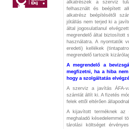
alkatrészek a szerviz tul
felhasznált és beépített a
alkatrész beépítésétől szám
jótállás nem terjed ki a javí
által jogosulatlanul elvégze
megrendelő által biztosított 
használatra. A nyomtatók vo
eredeti) kellékek (tintapat
megrendelő tartozik kizáróla
A megrendelő a bevizsgá
megfizetni, ha a hiba nem
hogy a szolgáltatás elvégz
A szerviz a javítás ÁFA-v
számlát állít ki. A fizetés 
felek ettől eltérően állapodn
A kijavított terméknek az 
meghaladó késedelemmel tört
tárolási költséget érvény