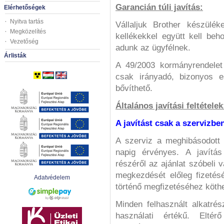
Garancián túli javítás:
Elérhetőségek
Nyitva tartás
Vállaljuk Brother készülék
Megközelítés
kellékekkel együtt kell beho
Vezetőség
adunk az ügyfélnek.
Árlisták
A 49/2003 kormányrendelet
csak irányadó, bizonyos e
bővíthető.
Általános javítási feltételek
A javítást csak a szervizben
A szerviz a meghibásodott 
napig érvényes. A javítá
részéről az ajánlat szóbeli v
megkezdését előleg fizetés
Adatvédelem
történő megfizetéséhez köthe
Minden felhasznált alkatr
használati értékű. Elté