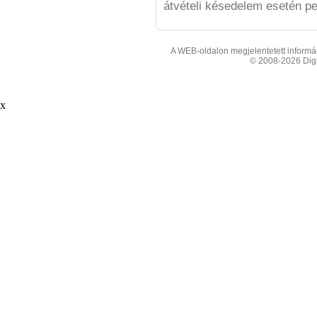
átvételi késedelem esetén pe
A WEB-oldalon megjelentetett informáci
© 2008-2026 Digit
x