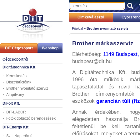
|
Címkeválasztó
Gyorsrend
Főoldal »
Brother nyomtató szerviz
Brother márkaszerviz
DIT Cégcsoport
Webshop
Elérhetőség:
1149 Budapest, 
Cégcsoportról
budapest@dit.hu
Digitáltechnika Kft.
A Digitáltechnika Kft. bud
Kereskedés
1996 óta működik márk
Disztribúcióink
tapasztalattal és rövid hat
Brother nyomtató szerviz
Brother címkenyomtatók é
Alapítvány
eszközök
garancián túli (fiz
DiFolt Kft.
Annak érdekében, hog
DIT-LABOR
Fotókidolgozó berendezések
elégedetten használja Br
feltétlenül be kell tart
DIT-Energy Kft.
előírásokat, melyeket a ter
Szili Naperőmű