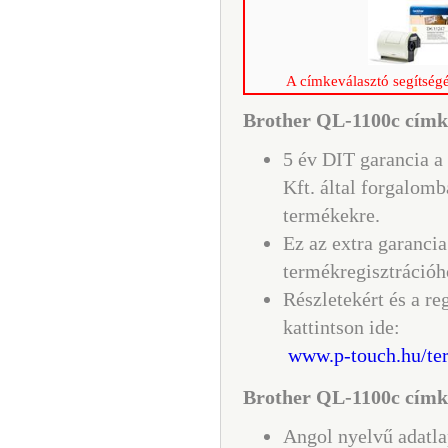
A címkeválasztó segítségé
Brother QL-1100c címke
5 év DIT garancia a
Kft. által forgalomb
termékekre.
Ez az extra garancia
termékregisztrációh
Részletekért és a re
kattintson ide:
www.p-touch.hu/ter
Brother QL-1100c címk
Angol nyelvű adatl