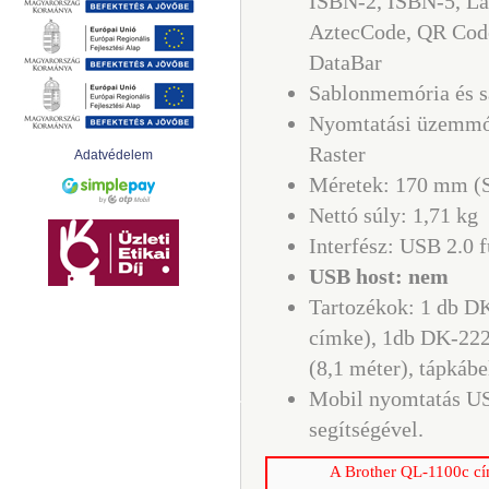
ISBN-2, ISBN-5, L
AztecCode, QR Cod
DataBar
Sablonmemória és 
Nyomtatási üzemmó
Raster
Adatvédelem
Méretek: 170 mm (
Nettó súly: 1,71 kg
Interfész: USB 2.0 f
USB host: nem
Tartozékok: 1 db D
címke), 1db DK-222
(8,1 méter), tápkáb
Mobil nyomtatás US
segítségével.
A Brother QL-1100c cím