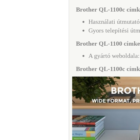
Brother QL-1100c címk
Használati útmutat
Gyors telepítési út
Brother QL-1100 címken
A gyártó weboldala
Brother QL-1100c címk