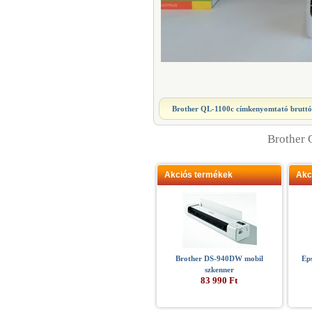
Brother QL-1100c címkenyomtató
bruttó
Brother
Akciós termékek
Akc
Brother DS-940DW mobil
Ep
szkenner
83 990 Ft