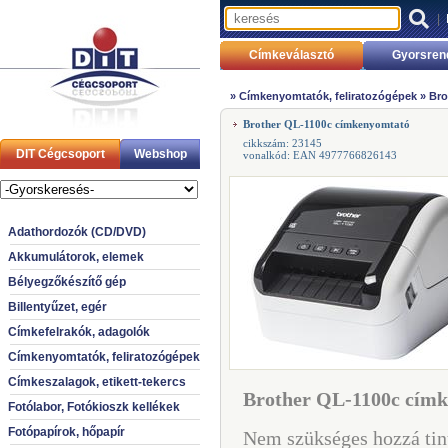
|
Címkeválasztó
Gyorsren
»
Címkenyomtatók, feliratozógépek
»
Bro
Brother QL-1100c címkenyomtató
cikkszám: 23145
DIT Cégcsoport
Webshop
vonalkód: EAN 4977766826143
Adathordozók (CD/DVD)
Akkumulátorok, elemek
Bélyegzőkészítő gép
Billentyűzet, egér
Címkefelrakók, adagolók
Címkenyomtatók, feliratozógépek
Címkeszalagok, etikett-tekercs
Brother QL-1100c címk
Fotólabor, Fotókioszk kellékek
Fotópapírok, hőpapír
Nem szükséges hozzá tin