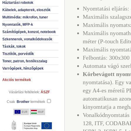
Háztartási robotok
Nyomtatási eljárás: 
Kábelek, adapterek, elosztók
Maximális szalagsz
Multimédia: mikrofon, tuner
Maximális nyomats
Nyomtatók, MFP-k
Számítógépek, konzol, notebook
Maximális nyomath
Szkennerek, vonalkódolvasók
méter (P-touch Edit
Táskák, tokok
Maximális nyomtat
Tisztítók, porvédők
Felbontás: 300x300 
Toner, patron, festékszalag
Automata vágó szerk
Varrógépek, hímzőgépek
Körbevágott nyom
Akciós termékek
nyomtatása).
Egy va
egy A4-es méretű P
Vásárlási feltételek:
ÁSZF
automatikusan azono
Csak
Brother
termékek
kinyomtatja a megha
Vonalkódnyomtatás
128, ITF, CODABA