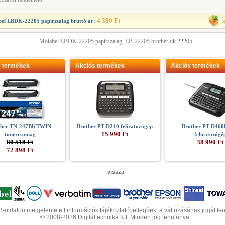
4 380 Ft
el LBDK-22205 papírszalag
bruttó ár:
Molabel LBDK-22205 papírszalag, LB-22205 brother dk 22205
s termékek
Akciós termékek
Akciós termékek
ther TN-247BKTWIN
Brother PT-D210 feliratozógép
Brother PT-D46
15 990 Ft
tonercsomag
feliratozógé
80 518 Ft
38 990 Ft
72 898 Ft
vissza
-oldalon megjelentetett információk tájékoztató jellegűek, a változásának jogát fen
© 2008-2026 Digitáltechnika Kft. Minden jog fenntartva.