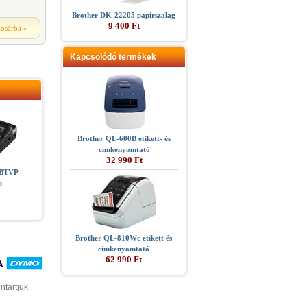
Brother DK-22205 papírszalag
9 400 Ft
kosárba
»
Kapcsolódó termékek
Brother QL-600B etikett- és
címkenyomtató
32 990 Ft
0BTVP
p
Brother QL-810Wc etikett és
címkenyomtató
62 990 Ft
ntartjuk.