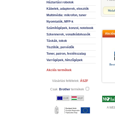
Háztartási robotok
Kábelek, adapterek, elosztók
Molab
Multimédia: mikrofon, tuner
Nyomtatók, MFP-k
Számítógépek, konzol, notebook
Akció
Szkennerek, vonalkódolvasók
Táskák, tokok
Tisztítók, porvédők
Toner, patron, festékszalag
Varrógépek, hímzőgépek
Bro
Akciós termékek
Vásárlási feltételek:
ÁSZF
Csak
Brother
termékek
A WEB