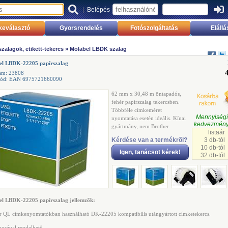
|
Belépés
keválasztó
Gyorsrendelés
Fotószolgáltatás
Elállá
zalagok, etikett-tekercs
»
Molabel LBDK szalag
el LBDK-22205 papírszalag
ám: 23808
kód: EAN 6975721660090
62 mm x 30,48 m öntapadós,
fehér papírszalag tekercsben.
Többféle címkeméret
Mennyisé
nyomtatása esetén ideális. Kínai
kedvezmény
gyártmány, nem Brother.
listaár
Kérdése van a termékrõl?
3 db-tól
10 db-tól
Igen, tanácsot kérek!
32 db-tól
el LBDK-22205 papírszalag jellemzők:
r QL címkenyomtatókban használható DK-22205 kompatibilis utángyártott címketekercs.
bosával rendelhető.