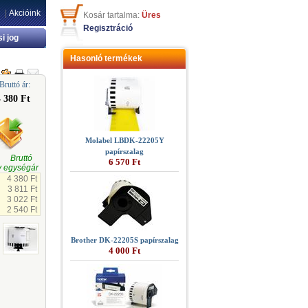
|
Akcióink
Kosár tartalma:
Üres
Regisztráció
si jog
Hasonló termékek
Bruttó ár:
4 380 Ft
Molabel LBDK-22205Y
papírszalag
gi Bruttó
6 570 Ft
 egységár
4 380 Ft
3 811 Ft
3 022 Ft
2 540 Ft
Brother DK-22205S papírszalag
4 000 Ft