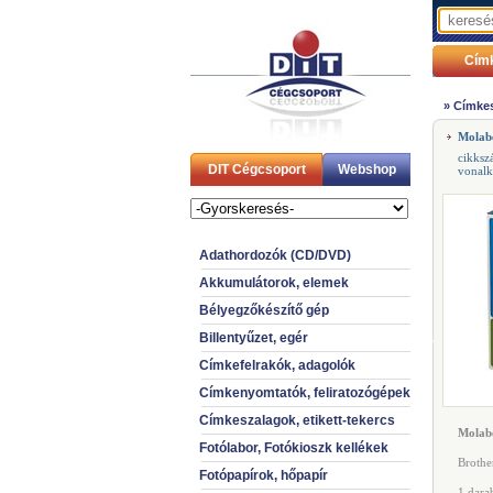
Cím
»
Címkes
Molab
cikksz
DIT Cégcsoport
Webshop
vonal
Adathordozók (CD/DVD)
Akkumulátorok, elemek
Bélyegzőkészítő gép
Billentyűzet, egér
Címkefelrakók, adagolók
Címkenyomtatók, feliratozógépek
Címkeszalagok, etikett-tekercs
Molab
Fotólabor, Fotókioszk kellékek
Brothe
Fotópapírok, hőpapír
1 dara