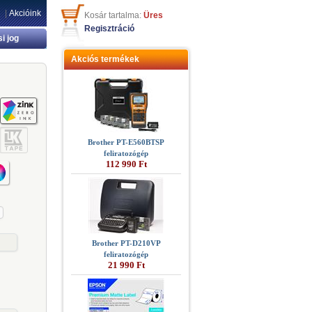
|
Akcióink
Kosár tartalma:
Üres
Regisztráció
si jog
Akciós termékek
Brother PT-E560BTSP
feliratozógép
112 990 Ft
Brother PT-D210VP
feliratozógép
21 990 Ft