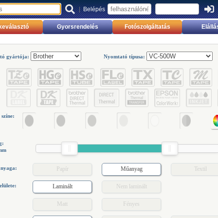
|
Belépés
keválasztó
Gyorsrendelés
Fotószolgáltatás
Elállá
tó gyártója:
Nyomtató típusa:
színe:
g:
mm
anyaga:
Papír
Műanyag
Textil
lülete:
Laminált
Nem laminált
Matt
Fényes