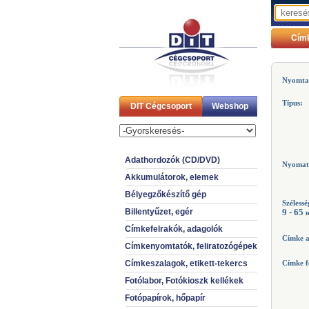
Cím
Nyomta
Típus:
DIT Cégcsoport
Webshop
Adathordozók (CD/DVD)
Nyomat 
Akkumulátorok, elemek
Bélyegzőkészítő gép
Szélessé
Billentyűzet, egér
9 - 65
Címkefelrakók, adagolók
Címke 
Címkenyomtatók, feliratozógépek
Címkeszalagok, etikett-tekercs
Címke fe
Fotólabor, Fotókioszk kellékek
Fotópapírok, hőpapír