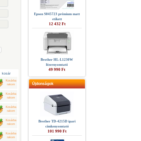
Epson S045723 prémium matt
etikett
12 432 Ft
Brother HL-L1230W
lézernyomtató
49 990 Ft
kosár
Kosárba
Újdonságok
rakom
Kosárba
rakom
Kosárba
rakom
Kosárba
Brother TD-4215D ipari
rakom
címkenyomtató
101 990 Ft
Kosárba
rakom