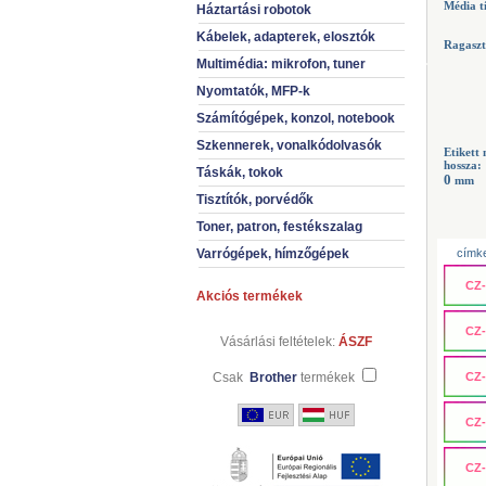
Média t
Háztartási robotok
Kábelek, adapterek, elosztók
Ragaszt
Multimédia: mikrofon, tuner
Nyomtatók, MFP-k
Számítógépek, konzol, notebook
Szkennerek, vonalkódolvasók
Etikett
hossza:
Táskák, tokok
0
mm
Tisztítók, porvédők
Toner, patron, festékszalag
Varrógépek, hímzőgépek
címke
CZ-
Akciós termékek
CZ-
Vásárlási feltételek:
ÁSZF
Csak
Brother
termékek
CZ-
CZ-
CZ-