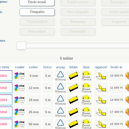
ípusa:
Direkt termál
Termál transzfer
Tintasugaras
Öntapadós
Nem öntapadós
Erősen tapadó
ó:
Visszaszedhető
Biztonsági
Zsugorcső
Felvasalható
Önlamináló
 max.
5 találat
 minta
család
széles.
hossz.
anyag
felület
típus
ragasztó
bruttó ár
1001
9 mm
5 m
10 900 Ft
1002
12 mm
5 m
11 600 Ft
1003
19 mm
5 m
14 800 Ft
1004
25 mm
5 m
17 400 Ft
1005
50 mm
5 m
22 500 Ft