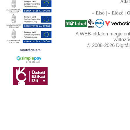
Ada
« Első | « Előző |
O
A WEB-oldalon megjelente
változá
© 2008-2026 Digitál
Adatvédelem