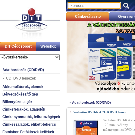
|
Címkeválasztó
Gyorsren
DIT Cégcsoport
Webshop
Adathordozók (CD/DVD)
CD, DVD lemezek
Akkumulátorok, elemek
Bélyegzőkészítő gép
Billentyűzet, egér
»
Adathordozók (CD/DVD)
Címkefelrakók, adagolók
Verbatim DVD-R 4.7GB DVD lemez
Címkenyomtatók, feliratozógépek
Verbatim DVD-R 4.7G
Címkeszalagok, etikett-tekercs
120 min., vékony
műanyagtokos DVD l
Fotólabor, Fotókioszk kellékek