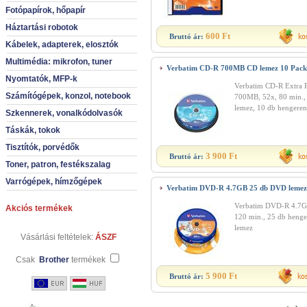
Fotópapírok, hőpapír
Háztartási robotok
600 Ft
Bruttó ár:
Kábelek, adapterek, elosztók
Multimédia: mikrofon, tuner
Verbatim CD-R 700MB CD lemez 10 Pack
Nyomtatók, MFP-k
Verbatim CD-R Extra P
Számítógépek, konzol, notebook
700MB, 52x, 80 min.
lemez, 10 db hengeren
Szkennerek, vonalkódolvasók
Táskák, tokok
Tisztítók, porvédők
3 900 Ft
Bruttó ár:
Toner, patron, festékszalag
Varrógépek, hímzőgépek
Verbatim DVD-R 4.7GB 25 db DVD lemez
Verbatim DVD-R 4.7G
Akciós termékek
120 min., 25 db heng
lemez
Vásárlási feltételek:
ÁSZF
Csak
Brother
termékek
5 900 Ft
Bruttó ár: