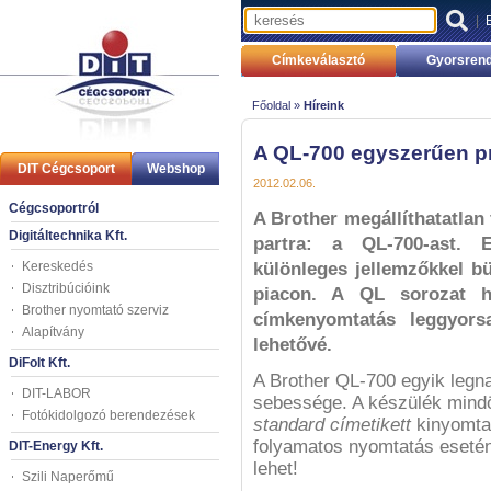
|
Címkeválasztó
Gyorsrend
Főoldal »
Híreink
A QL-700 egyszerűen p
DIT Cégcsoport
Webshop
2012.02.06.
Cégcsoportról
A Brother megállíthatatlan 
Digitáltechnika Kft.
partra: a QL-700-ast. 
Kereskedés
különleges jellemzőkkel b
Disztribúcióink
piacon. A QL sorozat ha
Brother nyomtató szerviz
címkenyomtatás leggyors
Alapítvány
lehetővé.
DiFolt Kft.
A Brother QL-700 egyik legn
DIT-LABOR
sebessége. A készülék min
Fotókidolgozó berendezések
standard címetikett
kinyomtat
folyamatos nyomtatás eseté
DIT-Energy Kft.
lehet!
Szili Naperőmű