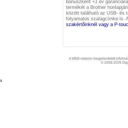
bónuszként
+1 év garanciára
termékét a Brother honlapján
között található az USB- és 
folyamatos szalagcímke is. 
szakértőinknél vagy a P-touc
A WEB-oldalon megjelentetett informáci
© 2008-2026 Digit
x