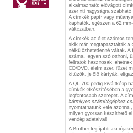
alkalmazható: elővágott címk
szerinti nagyságra szabható
A címkék papír vagy műanya
kaphatók, egészen a 62 mm-e
változatban.
A címkék az élet számos ter
akik már megtapasztalták a 
nélkülözhetetlenné váltak. A 
száma, legyen szó otthoni, üzl
feliratok hasznosak lehetnek
CD/DVD, élelmiszer, füzet me
kitűzők, jelölő kártyák, eliga
A QL-700 pedig kiváltképp h
címkék elkészítésében a gyo
legfontosabb szerepet. A cí
bármilyen számítógéphez csa
nyomtathatunk vele azonnal, 
milyen gyorsan készíthető el 
vendég adataival!
A Brother legújabb akciójakén