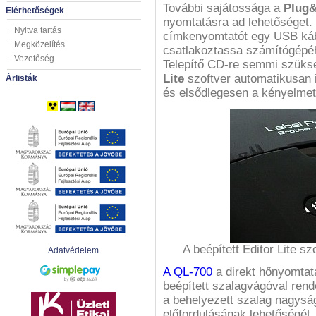
További sajátossága a
Plug&
Elérhetőségek
nyomtatásra ad lehetőséget.
Nyitva tartás
címkenyomtatót egy USB káb
Megközelítés
csatlakoztassa számítógépéh
Vezetőség
Telepítő CD-re semmi szüksé
Lite
szoftver automatikusan i
Árlisták
és elsődlegesen a kényelmet
A beépített Editor Lite s
Adatvédelem
A QL-700
a direkt hőnyomtat
beépített szalagvágóval rend
a behelyezett szalag nagyság
előfordulásának lehetőségét.