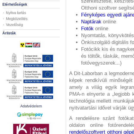
szerkesztése, készítés
Elérhetőségek
Otthoni szoftver segíts
Nyitva tartás
Fényképes egyedi aján
Megközelítés
Naptárak
online
Vezetőség
Fotók
online
Árlisták
Nyomtatás, könyvkötés,
Önkiszolgáló digitális 
Fotócikk kis és nagyk
és töltők, táskák, memó
fotóvegyszerek...)
A Dit-Laborban a legmoderne
képek rendkívüli minőségét 
amely a világ egyik legrang
PMA-n elnyerte a „legjobb
technológia mellett munkáju
Adatvédelem
nyitvatartási idővel várják üg
A rendelésre szánt fotókat
oldalon online fotórendelé
rendelőszoftvert otthoni gép