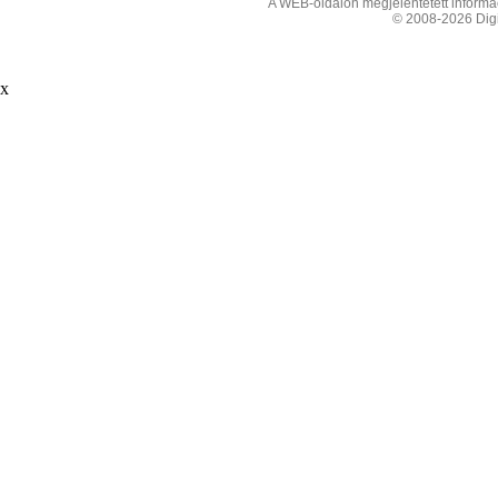
A WEB-oldalon megjelentetett informáci
© 2008-2026 Digit
x