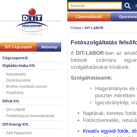
|
Címkeválasztó
Gyorsrend
Főoldal »
DIT-LABOR
Fotószolgáltatás felső
DIT Cégcsoport
Webshop
A
DIT-LABOR
-ban az amatő
Cégcsoportról
fotósok számára egya
Digitáltechnika Kft.
szolgáltatásokat kínálunk.
Kereskedés
Szolgáltatásaink:
Disztribúcióink
Brother nyomtató szerviz
Hagyományos és di
Alapítvány
poszter méretben
DiFolt Kft.
Igazolványkép, ví
DIT-LABOR
Naptárak, keretes fotók
Fotókidolgozó berendezések
Fotószkennelés, retus
DIT-Energy Kft.
Kreatív egyedi fotók, d
Szili Naperőmű