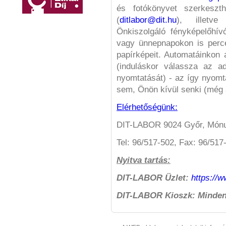
és fotókönyvet szerkeszth
(
ditlabor@dit.hu
), illetve
Önkiszolgáló fényképelőhí
vagy ünnepnapokon is perce
papírképeit. Automatáinkon a
(induláskor válassza az a
nyomtatását) - az így nyom
sem, Önön kívül senki (még 
Elérhetőségünk:
DIT-LABOR 9024 Győr, Mónus 
Tel: 96/517-502, Fax: 96/517
Nyitva tartás:
DIT-LABOR Üzlet:
https://
DIT-LABOR Kioszk: Minden 