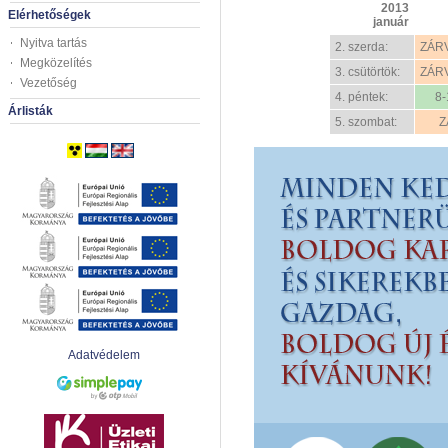
2013
Elérhetőségek
január
Nyitva tartás
2. szerda:
ZÁRVA
Megközelítés
3. csütörtök:
ZÁRVA
Vezetőség
4. péntek:
8-
Árlisták
5. szombat:
Z
Adatvédelem