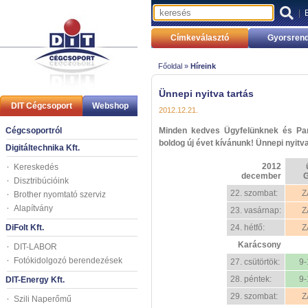
|
Címkeválasztó
Gyorsrend
Főoldal »
Híreink
Ünnepi nyitva tartás
DIT Cégcsoport
Webshop
2012.12.21.
Cégcsoportról
Minden kedves Ügyfelünknek és Par
boldog új évet kívánunk! Ünnepi nyitva
Digitáltechnika Kft.
2012
Kereskedés
december
Disztribúcióink
22. szombat:
Z
Brother nyomtató szerviz
Alapítvány
23. vasárnap:
Z
DiFolt Kft.
24. hétfő:
Z
Karácsony
DIT-LABOR
Fotókidolgozó berendezések
27. csütörtök:
9-
28. péntek:
9-
DIT-Energy Kft.
29. szombat:
Z
Szili Naperőmű