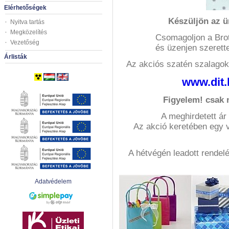
Elérhetőségek
Készüljön az ü
Nyitva tartás
Megközelítés
Csomagoljon a Brot
Vezetőség
és üzenjen szerett
Árlisták
Az akciós szatén szalagok é
www.dit.
Figyelem! csak 
A meghirdetett ár
Az akció keretében egy
A hétvégén leadott rendel
Adatvédelem