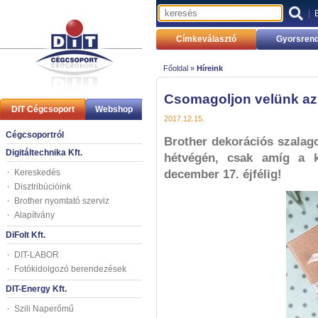
|
Címkeválasztó
Gyorsrend
Főoldal »
Híreink
Csomagoljon velünk az
DIT Cégcsoport
Webshop
2017.12.15.
Cégcsoportról
Brother dekorációs szala
Digitáltechnika Kft.
hétvégén, csak amíg a k
Kereskedés
december 17. éjfélig!
Disztribúcióink
Brother nyomtató szerviz
Alapítvány
DiFolt Kft.
DIT-LABOR
Fotókidolgozó berendezések
DIT-Energy Kft.
Szili Naperőmű