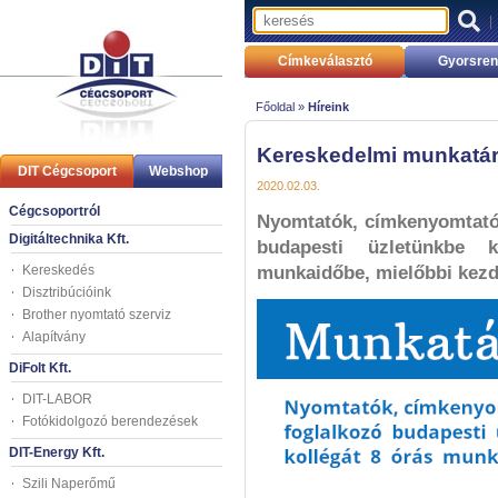
Címkeválasztó
Gyorsren
Főoldal »
Híreink
Kereskedelmi munkatár
DIT Cégcsoport
Webshop
2020.02.03.
Cégcsoportról
Nyomtatók, címkenyomtatók
Digitáltechnika Kft.
budapesti üzletünkbe 
Kereskedés
munkaidőbe, mielőbbi kezd
Disztribúcióink
Brother nyomtató szerviz
Alapítvány
DiFolt Kft.
DIT-LABOR
Fotókidolgozó berendezések
DIT-Energy Kft.
Szili Naperőmű