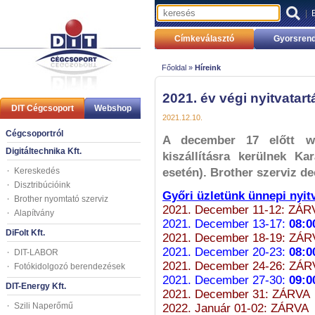
|
Címkeválasztó
Gyorsrend
Főoldal »
Híreink
2021. év végi nyitvatart
DIT Cégcsoport
Webshop
2021.12.10.
Cégcsoportról
A december 17 előtt we
Digitáltechnika Kft.
kiszállításra kerülnek Ka
Kereskedés
esetén). Brother szerviz d
Disztribúcióink
Győri üzletünk ünnepi nyit
Brother nyomtató szerviz
2021. December 11-12: ZÁR
Alapítvány
2021. December 13-17:
08:0
DiFolt Kft.
2021. December 18-19: ZÁR
2021. December 20-23:
08:0
DIT-LABOR
2021. December 24-26: ZÁR
Fotókidolgozó berendezések
2021. December 27-30:
09:0
DIT-Energy Kft.
2021. December 31: ZÁRVA
Szili Naperőmű
2022. Január 01-02: ZÁRVA