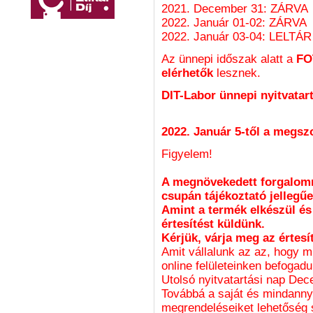
2021. December 31: ZÁRVA
2022. Január 01-02: ZÁRVA
2022. Január 03-04: LELTÁ
Az ünnepi időszak alatt a
FO
elérhetők
lesznek.
DIT-Labor ünnepi nyitvatar
2022. Január 5-től a megszo
Figyelem!
A megnövekedett forgalomra
csupán tájékoztató jellegűe
Amint a termék elkészül és
értesítést küldünk.
Kérjük, várja meg az értesí
Amit vállalunk az az, hogy 
online felületeinken befogad
Utolsó nyitvatartási nap Dec
Továbbá a saját és mindanny
megrendeléseiket lehetőség s