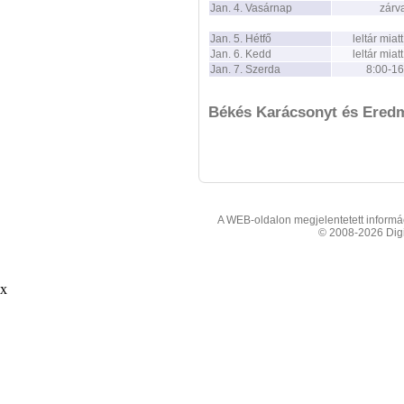
Jan. 4. Vasárnap
zárv
Jan. 5. Hétfő
leltár miat
Jan. 6. Kedd
leltár miat
Jan. 7. Szerda
8:00-16
Békés Karácsonyt és Ered
A WEB-oldalon megjelentetett informáci
© 2008-2026 Digit
x