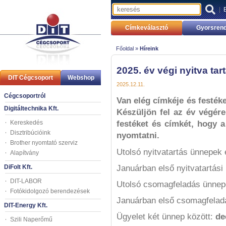
|
Címkeválasztó
Gyorsrend
Főoldal »
Híreink
2025. év végi nyitva tar
DIT Cégcsoport
Webshop
2025.12.11.
Cégcsoportról
Van elég címkéje és festéke
Digitáltechnika Kft.
Készüljön fel az év végére
Kereskedés
festéket és címkét, hogy a
Disztribúcióink
nyomtatni.
Brother nyomtató szerviz
Utolsó nyitvatartás ünnepek e
Alapítvány
DiFolt Kft.
Januárban első nyitvatartási
DIT-LABOR
Utolsó csomagfeladás ünnepe
Fotókidolgozó berendezések
Januárban első csomagfelad
DIT-Energy Kft.
Ügyelet két ünnep között:
de
Szili Naperőmű