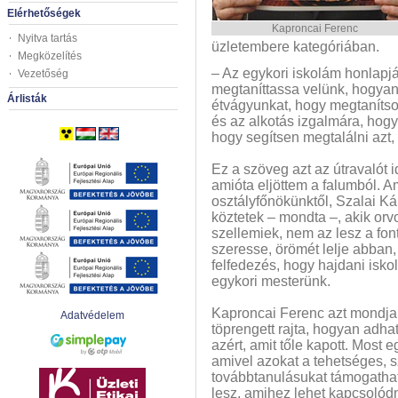
Elérhetőségek
Kaproncai Ferenc
Nyitva tartás
üzletembere kategóriában.
Megközelítés
– Az egykori iskolám honlapjá
Vezetőség
megtaníttassa velünk, hogyan k
Árlisták
étvágyunkat, hogy megtaníts
és az alkotás izgalmára, hogy
hogy segítsen megtalálni azt, 
Ez a szöveg azt az útravalót 
amióta eljöttem a falumból. A
osztályfőnökünktől, Szalai Ká
köztetek – mondta –, akik orvo
szellemiek, nem az lesz a fon
szeresse, örömét lelje abban,
felfedezés, hogy hajdani isko
egykori mesterünk.
Kaproncai Ferenc azt mondja, 
Adatvédelem
töprengett rajta, hogyan adha
azért, amit tőle kapott. Most eg
amivel azokat a tehetséges, s
továbbtanulásukat támogathatjá
lesz, amihez lehet kapcsolód