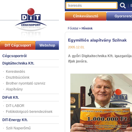
|
Címkeválasztó
Gyorsrend
Főoldal »
Híreink
Egymilliós alapítvány Szilnak
DIT Cégcsoport
Webshop
2005.12.01.
Cégcsoportról
A győri Digitaltechnika Kft. igazgatója
ifjak javára.
Digitáltechnika Kft.
Kereskedés
Disztribúcióink
Brother nyomtató szerviz
Alapítvány
DiFolt Kft.
DIT-LABOR
Fotókidolgozó berendezések
DIT-Energy Kft.
Szili Naperőmű