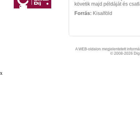
követik majd példáját és cs
Forrás:
Kisalföld
A WEB-oldalon megjelentetett informáci
© 2008-2026 Digit
x