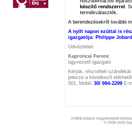
hőszublimációs eljárá
készítő rendszerrel
. S
termékválaszték.
A berendezésekről további i
A nyílt napon ezúttal is rés
igazgatója: Philippe Jobar
Üdvözlettel:
Kaproncai Ferenc
ügyvezető igazgató
Kérjük, részvételi szándékát
jelezze a következő elérhető
501, Mobil:
30/ 994-2299
E-m
A WEB-oldalon megjelentetett informáci
© 2008-2026 Digit