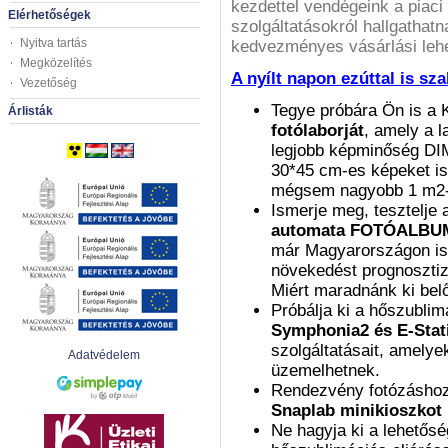
kezdettel vendégeink a piaci 
Elérhetőségek
szolgáltatásokról hallgathatn
Nyitva tartás
kedvezményes vásárlási lehe
Megközelítés
A nyílt napon ezúttal is s
Vezetőség
Tegye próbára Ön is a
Árlisták
fotólaborját
, amely a l
legjobb képminőség DIM
30*45 cm-es képeket is 
mégsem nagyobb 1 m2-
Ismerje meg, tesztelje 
automata FOTÓALBU
már Magyarországon is.
növekedést prognosztizá
Miért maradnánk ki bel
Próbálja ki a hőszublim
Symphonia2 és E-Stat
szolgáltatásait, amelye
Adatvédelem
üzemelhetnek.
Rendezvény fotózáshoz
Snaplab minikioszkot
Ne hagyja ki a lehetős