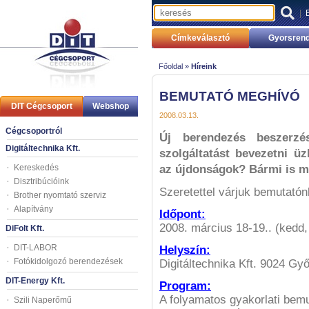
|
Címkeválasztó
Gyorsrend
Főoldal »
Híreink
BEMUTATÓ MEGHÍVÓ
DIT Cégcsoport
Webshop
2008.03.13.
Cégcsoportról
Új berendezés beszerzé
Digitáltechnika Kft.
szolgáltatást bevezetni ü
Kereskedés
az újdonságok? Bármi is mot
Disztribúcióink
Szeretettel várjuk bemutatón
Brother nyomtató szerviz
Alapítvány
Időpont:
2008. március 18-19.. (kedd,
DiFolt Kft.
DIT-LABOR
Helyszín:
Fotókidolgozó berendezések
Digitáltechnika Kft. 9024 Győ
DIT-Energy Kft.
Program:
A folyamatos gyakorlati bemu
Szili Naperőmű