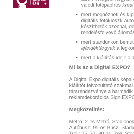
valódi fotópapíros
kreat
mert megnézheti és kip
digitális fotókioszk a
készíthetők azonnal, de
rendelésfelvevő állomá
mert standunkon bemut
ajándéktárgyak
a legkor
mert a kiállítás ideje a
Mi is az a Digital EXPO?
A Digital Expo digitális képa
kiállítót felvonultató szakm
társrendezvénye a harmadik
reklámdekorációs Sign EXPO 
Megközelítés:
Metró: 2-es Metró, Stadiono
Autóbusz: 95-ös Busz, Stadio
Troli: 75, 77, 80-as Troli, St