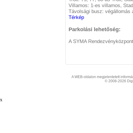
Villamos: 1-es villamos, Sta
Távolsági busz: végállomás 
Térkép
Parkolási lehetőség:
A SYMA Rendezvényközpont 8
A WEB-oldalon megjelentetett informáci
© 2008-2026 Digit
x