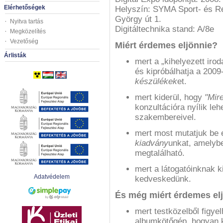
Elérhetőségek
Helyszín: SYMA Sport- és 
György út 1.
Nyitva tartás
Digitáltechnika stand: A/8e
Megközelítés
Vezetőség
Miért érdemes eljönnie?
Árlisták
mert a „kihelyezett ir
és kipróbálhatja a 2009
készülékek
et.
mert kiderül, hogy
"Mir
konzultációra nyílik leh
szakembereivel.
mert most mutatjuk be
kiadvány
unkat, amelyb
megtalálható.
mert a látogatóinknak 
Adatvédelem
kedveskedünk.
És még miért érdemes el
mert testközelből figy
albumkötőgép, hogyan k