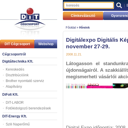
|
Címkeválasztó
Gyorsrend
Főoldal »
Híreink
Digitálexpo Digitális Ké
DIT Cégcsoport
Webshop
november 27-29.
Cégcsoportról
2008.11.21.
Digitáltechnika Kft.
Látogasson el standunkr
Kereskedés
újdonságairól. A szakkiállí
Disztribúcióink
megismerheti vásárlói akci
Brother nyomtató szerviz
Alapítvány
DiFolt Kft.
DIT-LABOR
Fotókidolgozó berendezések
DIT-Energy Kft.
Szili Naperőmű
Digital Expo időpontja: 2008