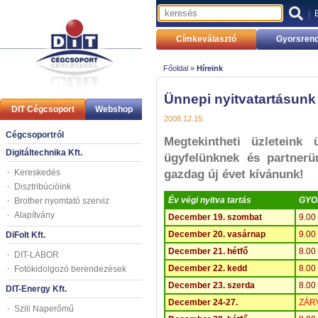
|
Címkeválasztó
Gyorsrend
Főoldal »
Híreink
Ünnepi nyitvatartásunk
DIT Cégcsoport
Webshop
2008.12.15.
Cégcsoportról
Megtekintheti üzleteink 
Digitáltechnika Kft.
ügyfelünknek és partner
Kereskedés
gazdag új évet kívánunk!
Disztribúcióink
Év végi nyitva tartás
GYOR
Brother nyomtató szerviz
Alapítvány
December 19. szombat
9.00
December 20. vasárnap
9.00
DiFolt Kft.
December 21. hétfő
8.00
DIT-LABOR
December 22. kedd
8.00
Fotókidolgozó berendezések
December 23. szerda
8.00
DIT-Energy Kft.
December 24-27.
ZÁR
Szili Naperőmű