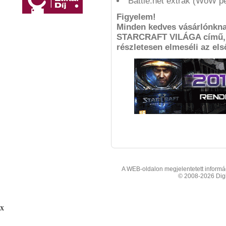
Battle.net extrák (WoW pe
Figyelem!
Minden kedves vásárlónkna
STARCRAFT VILÁGA című, m
részletesen elmeséli az els
A WEB-oldalon megjelentetett informáci
© 2008-2026 Digit
x