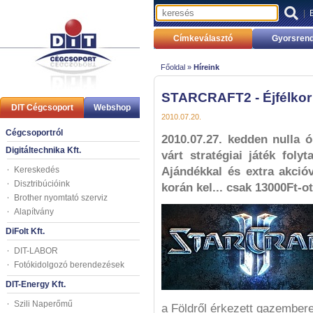
|
Címkeválasztó
Gyorsrend
Főoldal »
Híreink
STARCRAFT2 - Éjfélkor 
DIT Cégcsoport
Webshop
2010.07.20.
Cégcsoportról
2010.07.27. kedden nulla 
Digitáltechnika Kft.
várt stratégiai játék foly
Kereskedés
Ajándékkal és extra akcióv
Disztribúcióink
korán kel... csak 13000Ft-ot
Brother nyomtató szerviz
Alapítvány
DiFolt Kft.
DIT-LABOR
Fotókidolgozó berendezések
DIT-Energy Kft.
Szili Naperőmű
a Földről érkezett gazembere