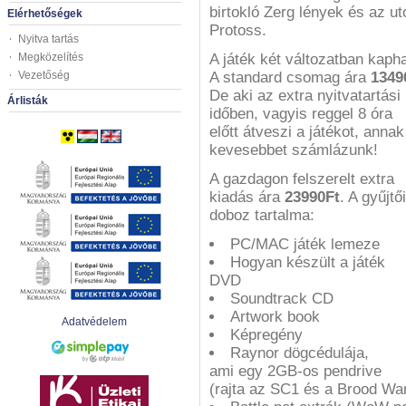
birtokló Zerg lények és az ut
Elérhetőségek
Protoss.
Nyitva tartás
Megközelítés
A játék két változatban kapha
Vezetőség
A standard csomag ára
1349
De aki az extra nyitvatartási
Árlisták
időben, vagyis reggel 8 óra
előtt átveszi a játékot, annak
kevesebbet számlázunk!
A gazdagon felszerelt extra
kiadás ára
23990Ft
. A gyűjtői
doboz tartalma:
PC/MAC játék lemeze
Hogyan készült a játék
DVD
Soundtrack CD
Artwork book
Adatvédelem
Képregény
Raynor dögcédulája,
ami egy 2GB-os pendrive
(rajta az SC1 és a Brood War