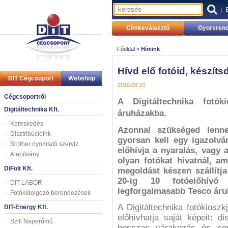
|
Címkeválasztó
Gyorsrend
Főoldal »
Híreink
Hívd elő fotóid, készí
DIT Cégcsoport
Webshop
2010.08.10.
Cégcsoportról
A Digitáltechnika fotók
Digitáltechnika Kft.
áruházakba.
Kereskedés
Azonnal szükséged lenne
Disztribúcióink
gyorsan kell egy igazolv
Brother nyomtató szerviz
előhívja a nyaralás, vagy 
Alapítvány
olyan fotókat hívatnál, am
DiFolt Kft.
megoldást készen szállítja
20-ig 10 fotóelőhívó
DIT-LABOR
legforgalmasabb Tesco áru
Fotókidolgozó berendezések
A Digitáltechnika fotókiosz
DIT-Energy Kft.
előhívhatja saját képeit: d
Szili Naperőmű
hosszas várakozás és sor