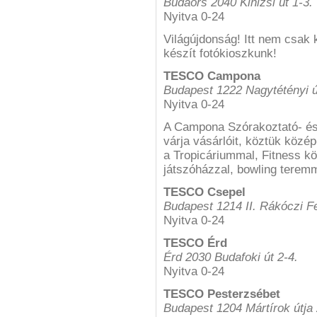
Budaörs 2040 Kinizsi út 1-3.
Nyitva 0-24
Világújdonság! Itt nem csak 
készít fotókioszkunk!
TESCO Campona
Budapest 1222 Nagytétényi ú
Nyitva 0-24
A Campona Szórakoztató- és 
várja vásárlóit, köztük közé
a Tropicáriummal, Fitness k
játszóházzal, bowling teremm
TESCO Csepel
Budapest 1214 II. Rákóczi F
Nyitva 0-24
TESCO Érd
Érd 2030 Budafoki út 2-4.
Nyitva 0-24
TESCO Pesterzsébet
Budapest 1204 Mártírok útja 