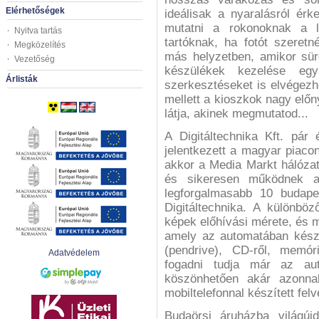
Elérhetőségek
ideálisak a nyaralásról ér
mutatni a rokonoknak a le
Nyitva tartás
tartóknak, ha fotót szeretn
Megközelítés
más helyzetben, amikor sü
Vezetőség
készülékek kezelése egy
Árlisták
szerkesztéseket is elvégezh
mellett a kioszkok nagy előny
látja, akinek megmutatod...
A Digitáltechnika Kft. pár 
jelentkezett a magyar piaco
akkor a Media Markt hálózat
és sikeresen működnek a
legforgalmasabb 10 budapes
Digitáltechnika. A különb
képek előhívási mérete, és 
amely az automatában készp
(pendrive), CD-ről, memóri
Adatvédelem
fogadni tudja már az aut
köszönhetően akár azonna
mobiltelefonnal készített felv
Budaörsi áruházba világúj