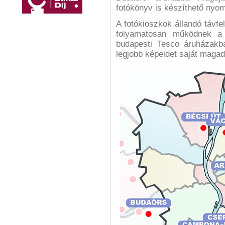
fotókönyv is készíthető nyomt
A fotókioszkok állandó távfel
folyamatosan működnek a l
budapesti Tesco áruházakba
legjobb képeidet saját maga