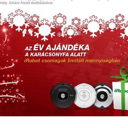
iség, Juhász Árpád dedikálásával.