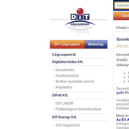
Címk
Főoldal 
Szomb
DIT Cégcsoport
Webshop
2010.12.
Cégcsoportról
Decembe
áruház
Digitáltechnika Kft.
útiköny
Kereskedés
Disztribúcióink
Brother nyomtató szerviz
Alapítvány
Decembe
győri Pr
DiFolt Kft.
Ha tetsz
DIT-LABOR
porszív
kollégá
Fotókidolgozó berendezések
Most ér
DIT-Energy Kft.
Az ÉV A
Előrepro
Szili Naperőmű
csomagb