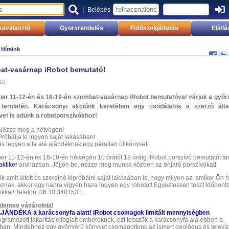
|
Belépés
eválasztó
Gyorsrendelés
Fotószolgáltatás
Elállá
»
Híreink
at-vasárnap iRobot bemutató!
10.
r 11-12-én és 18-19-én szombat-vasárnap iRobot bemutatóval várjuk a győri
 területén. Karácsonyi akciónk keretében egy csodálatos a szerző által
vet is adunk a robotporszívókhoz!
Nézze meg a hétvégén!
Próbálja ki ingyen saját lakásában!
és tegyen a fa alá ajándéknak egy páratlan útikönyvet!
r 11-12-én és 18-19-én hétvégén 10 órától 18 óráig iRobot porszívó bemutatót tar
aktiker
áruházban. Jöjjön be, nézze meg munka közben az önjáró porszívókat!
ik amit látott és szeretné kipróbálni saját lakásában is, hogy milyen az, amikor Ön h
óznak, akkor egy napra vigyen haza ingyen egy robotot! Egyeztessen teszt időponto
nkkal! Telefon: 06 30 3481531.
demes vásárolnia!
JÁNDÉKA a karácsonyfa alatt! iRobot csomagok limitált mennyiségben
gramozott takarítás elfoglalt embereknek, ezt tesszük a karácsonyfa alá ebben a
an. Mindehhez egy gyönyörű könyvet csomagoltunk az ismert geológus és televíz