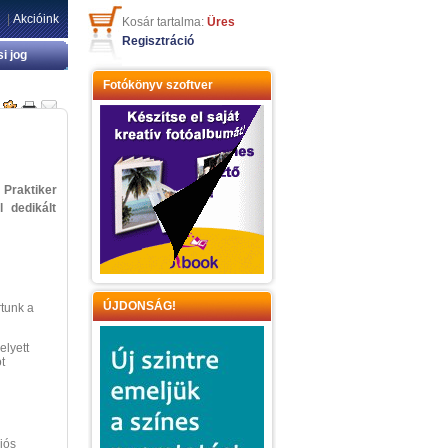
|
Akcióink
Kosár tartalma:
Üres
Regisztráció
si jog
Fotókönyv szoftver
 Praktiker
 dedikált
ÚJDONSÁG!
tunk a
elyett
t
iós