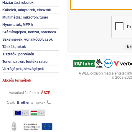
Háztartási robotok
Kábelek, adapterek, elosztók
Multimédia: mikrofon, tuner
Nyomtatók, MFP-k
Számítógépek, konzol, notebook
Szkennerek, vonalkódolvasók
Táskák, tokok
Tisztítók, porvédők
Toner, patron, festékszalag
Varrógépek, hímzőgépek
A WEB-oldalon megjelentetett info
© 2008-2026 
Akciós termékek
Vásárlási feltételek:
ÁSZF
Csak
Brother
termékek