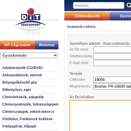
Címkeválasztó
Gyors
Szaktanács kérése
Személyes adatok - Kapcsolattartás 
DIT Cégcsoport
Webshop
Az Ön neve:
Telefonszáma:
E-mail címe:
Adathordozók (CD/DVD)
Termék
Akkumulátorok, elemek
Cikkszám:
Bélyegzőkészítő gép
Megnevezés:
Billentyűzet, egér
Címkefelrakók, adagolók
Az Ön kérdése
Címkenyomtatók, feliratozógépek
Címkeszalagok, etikett-tekercs
Fotólabor, Fotókioszk kellékek
Fotópapírok, hőpapír