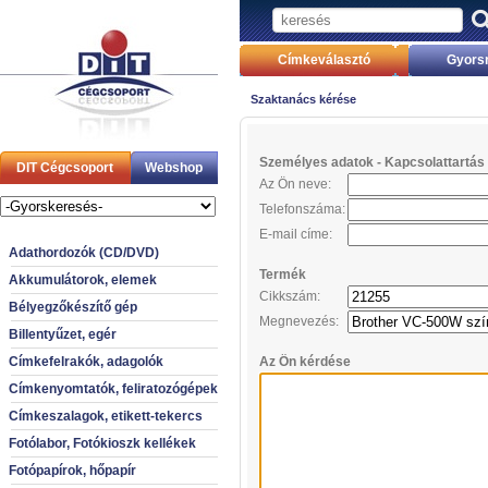
Címkeválasztó
Gyors
Szaktanács kérése
Személyes adatok - Kapcsolattartás 
DIT Cégcsoport
Webshop
Az Ön neve:
Telefonszáma:
E-mail címe:
Adathordozók (CD/DVD)
Termék
Akkumulátorok, elemek
Cikkszám:
Bélyegzőkészítő gép
Megnevezés:
Billentyűzet, egér
Címkefelrakók, adagolók
Az Ön kérdése
Címkenyomtatók, feliratozógépek
Címkeszalagok, etikett-tekercs
Fotólabor, Fotókioszk kellékek
Fotópapírok, hőpapír