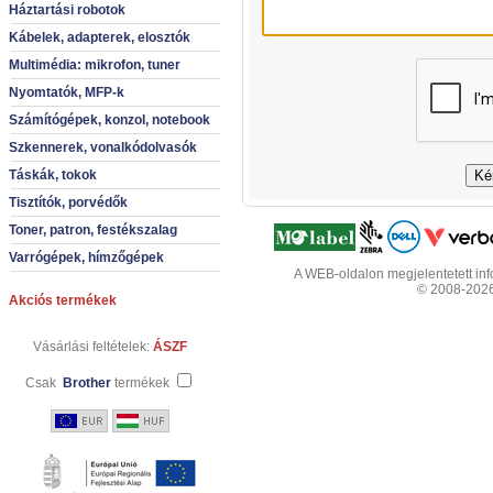
Háztartási robotok
Kábelek, adapterek, elosztók
Multimédia: mikrofon, tuner
Nyomtatók, MFP-k
Számítógépek, konzol, notebook
Szkennerek, vonalkódolvasók
Táskák, tokok
Tisztítók, porvédők
Toner, patron, festékszalag
Varrógépek, hímzőgépek
A WEB-oldalon megjelentetett info
© 2008-2026 
Akciós termékek
Vásárlási feltételek:
ÁSZF
Csak
Brother
termékek