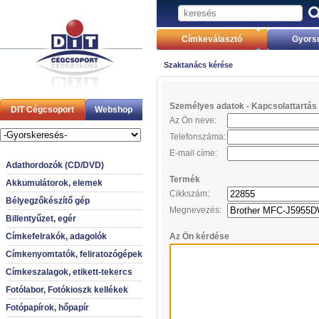
Címkeválasztó
Gyors
Szaktanács kérése
Személyes adatok - Kapcsolattartás 
DIT Cégcsoport
Webshop
Az Ön neve:
Telefonszáma:
E-mail címe:
Adathordozók (CD/DVD)
Termék
Akkumulátorok, elemek
Cikkszám:
Bélyegzőkészítő gép
Megnevezés:
Billentyűzet, egér
Címkefelrakók, adagolók
Az Ön kérdése
Címkenyomtatók, feliratozógépek
Címkeszalagok, etikett-tekercs
Fotólabor, Fotókioszk kellékek
Fotópapírok, hőpapír