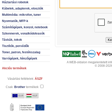
Háztartási robotok
Kábelek, adapterek, elosztók
Multimédia: mikrofon, tuner
Nyomtatók, MFP-k
Számítógépek, konzol, notebook
Szkennerek, vonalkódolvasók
Táskák, tokok
Tisztítók, porvédők
Toner, patron, festékszalag
Varrógépek, hímzőgépek
A WEB-oldalon megjelentetett info
© 2008-2026 
Akciós termékek
Vásárlási feltételek:
ÁSZF
Csak
Brother
termékek