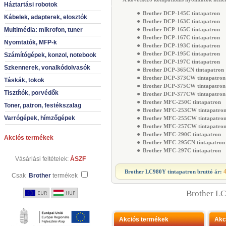
Háztartási robotok
●
Brother DCP-145C tintapatron
Kábelek, adapterek, elosztók
●
Brother DCP-163C tintapatron
●
Multimédia: mikrofon, tuner
Brother DCP-165C tintapatron
●
Brother DCP-167C tintapatron
Nyomtatók, MFP-k
●
Brother DCP-193C tintapatron
●
Brother DCP-195C tintapatron
Számítógépek, konzol, notebook
●
Brother DCP-197C tintapatron
Szkennerek, vonalkódolvasók
●
Brother DCP-365CN tintapatron
●
Brother DCP-373CW tintapatron
Táskák, tokok
●
Brother DCP-375CW tintapatron
Tisztítók, porvédők
●
Brother DCP-377CW tintapatron
●
Brother MFC-250C tintapatron
Toner, patron, festékszalag
●
Brother MFC-253CW tintapatro
Varrógépek, hímzőgépek
●
Brother MFC-255CW tintapatro
●
Brother MFC-257CW tintapatro
●
Brother MFC-290C tintapatron
Akciós termékek
●
Brother MFC-295CN tintapatron
●
Brother MFC-297C tintapatron
Vásárlási feltételek:
ÁSZF
Brother LC980Y tintapatron
bruttó ár:
Csak
Brother
termékek
Brother LC
Akciós termékek
Akc