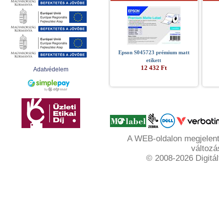
Epson S045723 prémium matt
etikett
12 432 Ft
Adatvédelem
A WEB-oldalon megjelente
változá
© 2008-2026 Digitál