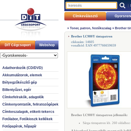
|
Címkeválasztó
Gyorsren
»
Toner, patron, festékszalag
»
Brother ti
Brother LC980Y tintapatron
cikkszám: 14605
DIT Cégcsoport
Webshop
vonalkód: EAN 4977766659659
Adathordozók (CD/DVD)
Akkumulátorok, elemek
Bélyegzőkészítő gép
Billentyűzet, egér
Címkefelrakók, adagolók
Címkenyomtatók, feliratozógépek
Címkeszalagok, etikett-tekercs
Brother LC980Y tintapatron jellemzők:
Fotólabor, Fotókioszk kellékek
Sárga tintapatron kb. 260 oldalhoz 
Fotópapírok, hőpapír
A következő kompatibilis nyomtatók kellék