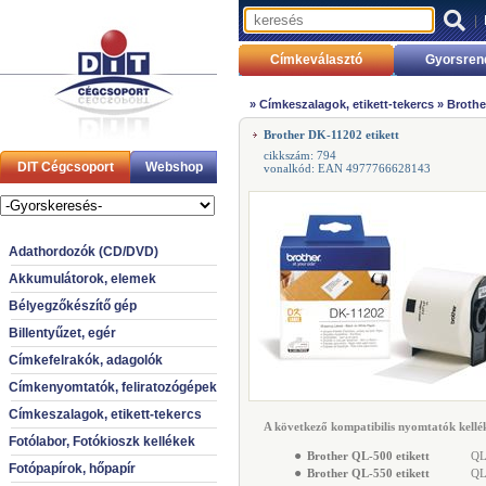
|
Címkeválasztó
Gyorsren
»
Címkeszalagok, etikett-tekercs
»
Brothe
Brother DK-11202 etikett
cikkszám: 794
DIT Cégcsoport
Webshop
vonalkód: EAN 4977766628143
Adathordozók (CD/DVD)
Akkumulátorok, elemek
Bélyegzőkészítő gép
Billentyűzet, egér
Címkefelrakók, adagolók
Címkenyomtatók, feliratozógépek
Címkeszalagok, etikett-tekercs
A következő kompatibilis nyomtatók kellék
Fotólabor, Fotókioszk kellékek
●
Brother QL-500 etikett
QL-
Fotópapírok, hőpapír
●
Brother QL-550 etikett
QL-