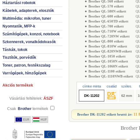
●
Brother QL-560 etikett
QL-
Háztartási robotok
●
Brother QL-570 etikett
QL-
Kábelek, adapterek, elosztók
●
Brother QL-580N etikett
QL-
●
Brother QL-600 etikett
QL-
Multimédia: mikrofon, tuner
●
Brother QL-650TD etikett
QL-
Nyomtatók, MFP-k
●
Brother QL-700 etikett
QL-
●
Brother QL-710W etikett
QL-
Számítógépek, konzol, notebook
●
Brother QL-720NW etikett
QL-
●
Brother QL-800 etikett
QL-
Szkennerek, vonalkódolvasók
●
Brother QL-810W etikett
QL-
Táskák, tokok
●
Brother QL-820NWB etikett
QL-
●
Brother QL-1050 etikett
QL-
Tisztítók, porvédők
●
Brother QL-1050N etikett
QL-
Toner, patron, festékszalag
●
Brother QL-1060N etikett
QL-
●
Brother QL-1100 etikett
QL-
Varrógépek, hímzőgépek
●
Brother QL-1110NWB etikett
QL-
Akciós termékek
címke minta
család
széles.
DK-11202
62 mm
1
Vásárlási feltételek:
ÁSZF
Csak
Brother
termékek
11 
Brother DK-11202 etikett
bruttó ár:
Brother 