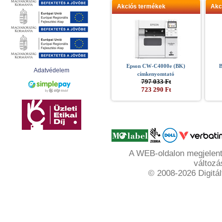
Akciós termékek
Akc
Epson CW-C4000e (BK)
B
Adatvédelem
címkenyomtató
797 033 Ft
723 290 Ft
A WEB-oldalon megjelente
változá
© 2008-2026 Digitál