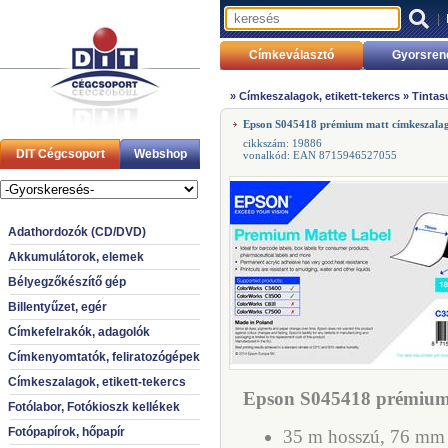
|
Címkeválasztó
Gyorsren
»
Címkeszalagok, etikett-tekercs
»
Tintas
Epson S045418 prémium matt címkeszala
cikkszám: 19886
DIT Cégcsoport
Webshop
vonalkód: EAN 8715946527055
Adathordozók (CD/DVD)
Akkumulátorok, elemek
Bélyegzőkészítő gép
Billentyűzet, egér
Címkefelrakók, adagolók
Címkenyomtatók, feliratozógépek
Címkeszalagok, etikett-tekercs
Epson S045418 prémium 
Fotólabor, Fotókioszk kellékek
Fotópapírok, hőpapír
35 m hosszú, 76 mm 