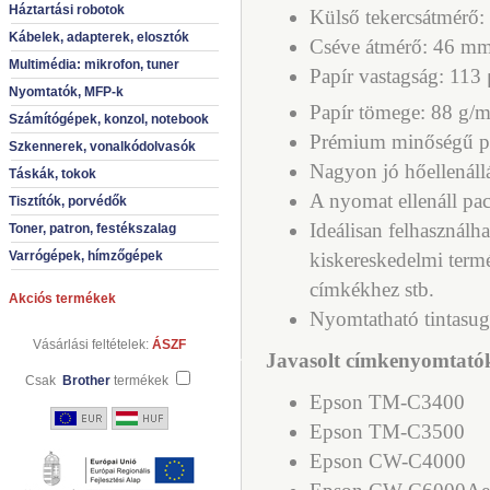
Háztartási robotok
Külső tekercsátmérő
Kábelek, adapterek, elosztók
Cséve átmérő: 46 m
Multimédia: mikrofon, tuner
Papír vastagság: 113
Nyomtatók, MFP-k
Papír tömege: 88 g/
Számítógépek, konzol, notebook
Prémium minőségű pap
Szkennerek, vonalkódolvasók
Nagyon jó hőellenállás
Táskák, tokok
A nyomat ellenáll pa
Tisztítók, porvédők
Ideálisan felhasználh
Toner, patron, festékszalag
Varrógépek, hímzőgépek
kiskereskedelmi term
címkékhez stb.
Akciós termékek
Nyomtatható tintasug
Vásárlási feltételek:
ÁSZF
Javasolt címkenyomtató
Csak
Brother
termékek
Epson TM-C3400
Epson TM-C3500
Epson CW-C4000