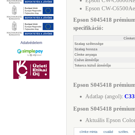
Epson CW-C6000Ae
Epson CW-C6500Ae
Epson S045418 prémium 
specifikáció:
Címket
Adatvédelem
Szalag szélessége
Szalag hossza
Címke anyaga
Cséve átmérője
Tekercs külső átmérője
Epson S045418 prémium 
Adatlap (angol):
C33
Epson S045418 prémium m
Aktuális Epson Color
címke minta
család
széles.