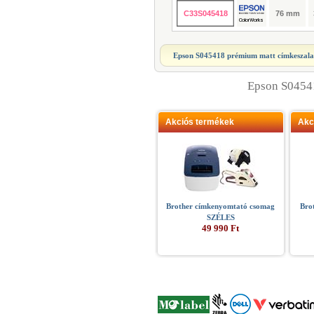
C33S045418
76 mm
Epson S045418 prémium matt címkeszal
Epson S0454
Akciós termékek
Akc
Brother címkenyomtató csomag
Bro
SZÉLES
49 990 Ft