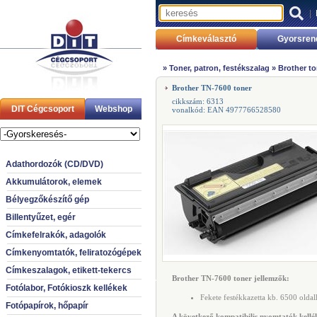
|
Címkeválasztó
Gyorsren
»
Toner, patron, festékszalag
»
Brother to
Brother TN-7600 toner
cikkszám: 6313
DIT Cégcsoport
Webshop
vonalkód: EAN 4977766528580
Adathordozók (CD/DVD)
Akkumulátorok, elemek
Bélyegzőkészítő gép
Billentyűzet, egér
Címkefelrakók, adagolók
Címkenyomtatók, feliratozógépek
Címkeszalagok, etikett-tekercs
Brother TN-7600 toner jellemzők:
Fotólabor, Fotókioszk kellékek
Fekete festékkazetta kb. 6500 olda
Fotópapírok, hőpapír
A következő kompatibilis nyomtatók kellék