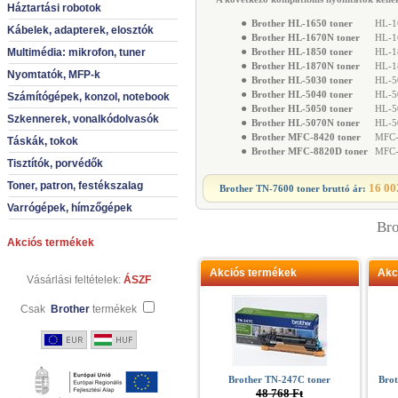
Háztartási robotok
●
Brother HL-1650 toner
HL-16
Kábelek, adapterek, elosztók
●
Brother HL-1670N toner
HL-16
●
Multimédia: mikrofon, tuner
Brother HL-1850 toner
HL-18
●
Brother HL-1870N toner
HL-18
Nyomtatók, MFP-k
●
Brother HL-5030 toner
HL-50
●
Brother HL-5040 toner
HL-50
Számítógépek, konzol, notebook
●
Brother HL-5050 toner
HL-50
Szkennerek, vonalkódolvasók
●
Brother HL-5070N toner
HL-50
●
Brother MFC-8420 toner
MFC-8
Táskák, tokok
●
Brother MFC-8820D toner
MFC-8
Tisztítók, porvédők
Toner, patron, festékszalag
16 00
Brother TN-7600 toner
bruttó ár:
Varrógépek, hímzőgépek
Bro
Akciós termékek
Akciós termékek
Akc
Vásárlási feltételek:
ÁSZF
Csak
Brother
termékek
Brother TN-247C toner
Bro
48 768 Ft