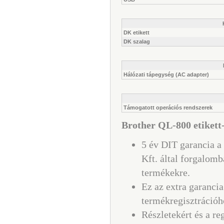
DK etikett
DK szalag
Hálózati tápegység (AC adapter)
Támogatott operációs rendszerek
Brother QL-800 etikett-
5 év DIT garancia a
Kft. által forgalomb
termékekre.
Ez az extra garancia
termékregisztrációh
Részletekért és a re