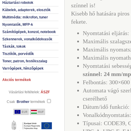
Háztartási robotok
színnel is!
Kábelek, adapterek, elosztók
Kisebb hő hatására piros 
Multimédia: mikrofon, tuner
fekete.
Nyomtatók, MFP-k
Számítógépek, konzol, notebook
Nyomtatási eljárás:
Szkennerek, vonalkódolvasók
Maximális szalagsz
Táskák, tokok
Maximális nyomats
Tisztítók, porvédők
Maximális nyomatho
Toner, patron, festékszalag
Nyomtatási sebessé
Varrógépek, hímzőgépek
színnel: 24 mm/mp
Akciós termékek
Felbontás: 300×600
Automata vágó szerk
Vásárlási feltételek:
ÁSZF
cserélhető
Csak
Brother
termékek
Dátum/idő funkció: 
Vonalkódnyomtatás: 
Típusai: CODE39,