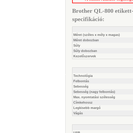
Brother QL-800 etikett
specifikáció:
Méret (széles x mély x magas)
Méret dobozban
Súly
Súly dobozban
Kezelőszervek
Technológia
Felbontás
Sebesség
Sebesség (nagy felbontás)
Max. nyomtatási szélesség
Címkehossz
Legkisebb margó
Vágás
USB