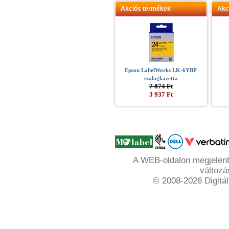
Akciós termékek
Akc
Epson LabelWorks LK-6YBP
szalagkazetta
7 874 Ft
3 937 Ft
A WEB-oldalon megjelente
változá
© 2008-2026 Digitál