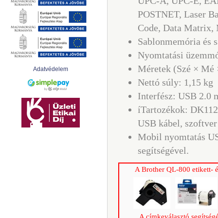
UPC-A, UPC-E, EAN
POSTNET, Laser Ba
Code, Data Matrix,
Sablonmemória és sa
Nyomtatási üzemmó
Méretek (Szé × Mé 
Adatvédelem
Nettó súly: 1,15 kg
Interfész: USB 2.0 
íTartozékok: DK112
USB kábel, szoftve
Mobil nyomtatás US
segítségével.
A Brother QL-800 etikett- 
A címkeválasztó segítségé