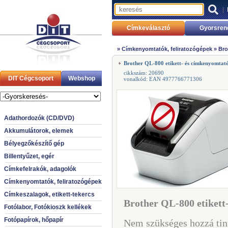
|
Címkeválasztó
Gyorsren
»
Címkenyomtatók, feliratozógépek
»
Bro
Brother QL-800 etikett- és címkenyomtat
cikkszám: 20690
DIT Cégcsoport
Webshop
vonalkód: EAN 4977766771306
Adathordozók (CD/DVD)
Akkumulátorok, elemek
Bélyegzőkészítő gép
Billentyűzet, egér
Címkefelrakók, adagolók
Címkenyomtatók, feliratozógépek
Címkeszalagok, etikett-tekercs
Brother QL-800 etikett
Fotólabor, Fotókioszk kellékek
Fotópapírok, hőpapír
Nem szükséges hozzá tin