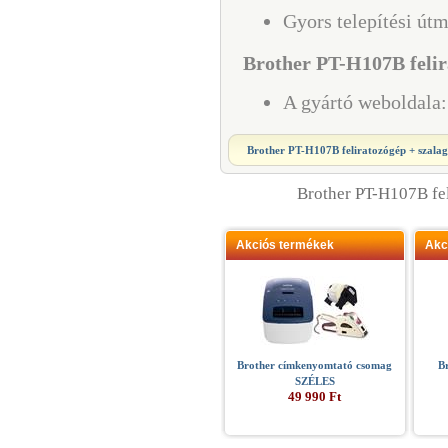
Gyors telepítési út
Brother PT-H107B felir
A gyártó weboldala
Brother PT-H107B feliratozógép + szala
Brother PT-H107B fe
Akciós termékek
Akc
Brother címkenyomtató csomag
B
SZÉLES
49 990 Ft