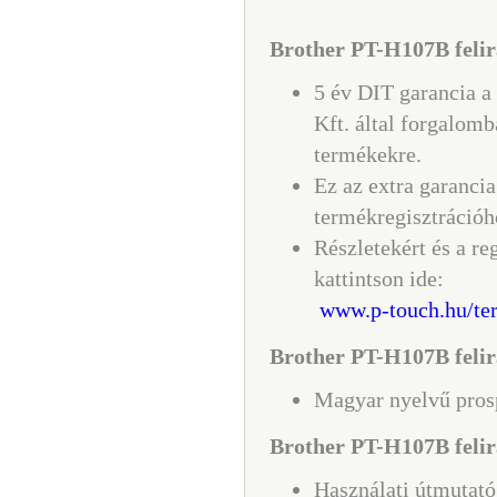
Brother PT-H107B felira
5 év DIT garancia a
Kft. által forgalomb
termékekre.
Ez az extra garancia
termékregisztrációh
Részletekért és a re
kattintson ide:
www.p-touch.hu/ter
Brother PT-H107B felir
Magyar nyelvű pros
Brother PT-H107B felir
Használati útmutat