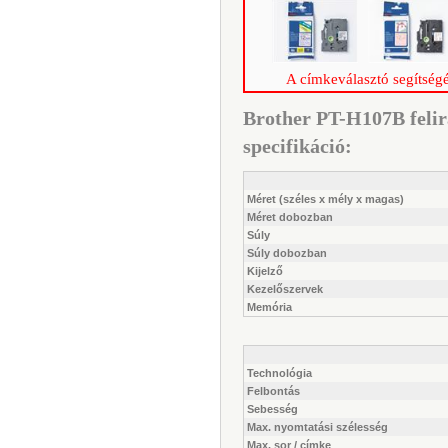
A címkeválasztó segítségé
Brother PT-H107B felir
specifikáció:
Méret (széles x mély x magas)
Méret dobozban
Súly
Súly dobozban
Kijelző
Kezelőszervek
Memória
Technológia
Felbontás
Sebesség
Max. nyomtatási szélesség
Max. sor / címke