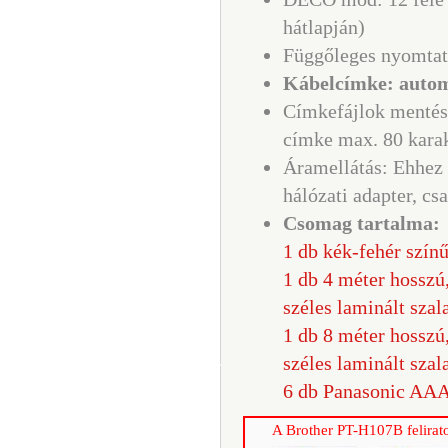
hátlapján)
Függőleges nyomtat
Kábelcímke: autom
Címkefájlok mentése
címke max. 80 karak
Áramellátás: Ehhez 
hálózati adapter, c
Csomag tartalma:
1 db kék-fehér színű
1 db 4 méter hosszú
széles laminált sza
1 db 8
méter hosszú
széles laminált szal
6 db Panasonic AAA
A Brother PT-H107B felirato