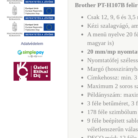
Brother PT-H107B felir
Csak 12, 9, 6 és 3,
Kézi szalagvágó, ami
A menü nyelve 20 fé
magyar is)
Adatvédelem
20 mm/mp nyomtatá
Nyomtatófej széles
Margó (hosszirányba
Címkehossz: min. 3
Maximum 2 soros s
Példányszám: max
3 féle betűméret, 3 f
178 féle szimbólum 
9 féle beépített sab
véletlenszerűn válas
DECO mód: 12 féle 