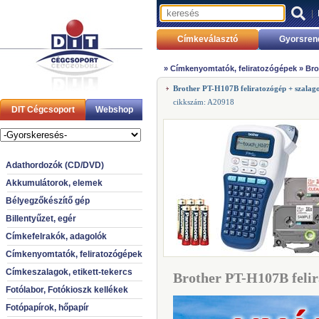
|
Címkeválasztó
Gyorsren
»
Címkenyomtatók, feliratozógépek
»
Bro
Brother PT-H107B feliratozógép + szalag
cikkszám: A20918
DIT Cégcsoport
Webshop
Adathordozók (CD/DVD)
Akkumulátorok, elemek
Bélyegzőkészítő gép
Billentyűzet, egér
Címkefelrakók, adagolók
Címkenyomtatók, feliratozógépek
Címkeszalagok, etikett-tekercs
Brother PT-H107B felir
Fotólabor, Fotókioszk kellékek
Fotópapírok, hőpapír