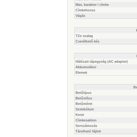
Max. karakter / címke
Címkehossz
Vágás
TZe szalag
Cserélhető kés
Hálózati tápegység (AC adapter)
Akkumulátor
Elemek
Be
Betűtípus
Betűstílus
Betűméret
Szimbólum
Keret
Címkesablon
Sorszámozás
Tárolható fájlok