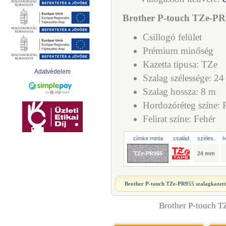
Brother P-touch TZe-PR9
Csillogó felület
Prémium minőség
Kazetta típusa: TZe
Adatvédelem
Szalag szélessége: 2
Szalag hossza: 8 m
Hordozóréteg színe: 
Felirat színe: Fehér
címke minta
család
széles.
h
TZe-PR955
24 mm
Brother P-touch TZe-PR955 szalagkazet
Brother P-touch T