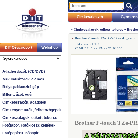
|
Címkeválasztó
Gyorsren
»
Címkeszalagok, etikett-tekercs
»
Brothe
Brother P-touch TZe-PR955 szalagkazett
cikkszám: 21307
DIT Cégcsoport
Webshop
vonalkód: EAN 4977766783682
Adathordozók (CD/DVD)
Akkumulátorok, elemek
Bélyegzőkészítő gép
Billentyűzet, egér
Címkefelrakók, adagolók
Címkenyomtatók, feliratozógépek
Címkeszalagok, etikett-tekercs
Brother P-touch TZe-PR9
Fotólabor, Fotókioszk kellékek
Fotópapírok, hőpapír