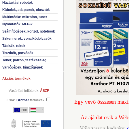
Háztartási robotok
Kábelek, adapterek, elosztók
Multimédia: mikrofon, tuner
Nyomtatók, MFP-k
Számítógépek, konzol, notebook
Szkennerek, vonalkódolvasók
Táskák, tokok
Tisztítók, porvédők
Toner, patron, festékszalag
Varrógépek, hímzőgépek
Akciós termékek
Vásárlási feltételek:
ÁSZF
Csak
Brother
termékek
Egy vevő összesen maxi
Az ajánlat csak a Web
Válogasson kedvére: