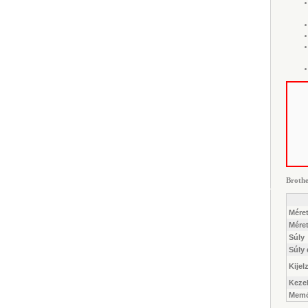
Brothe
Méret
Mére
Súly
Súly
Kijel
Keze
Memó