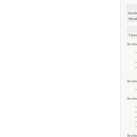
Betű
Vona
Támo
Brothe
Brothe
Broth
Brothe