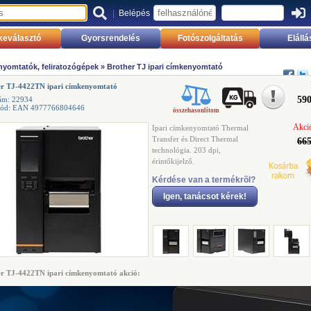
|
Belépés
keválasztó
Gyorsrendelés
Fotószolgáltatás
Elállá
yomtatók, feliratozógépek
»
Brother TJ ipari címkenyomtató
er TJ-4422TN ipari címkenyomtató
590
ám: 22934
kód: EAN 4977766804646
összehasonlítom
Akció
Ipari címkenyomtató Thermal
Transfer és Direct Thermal
665
technológia. 203 dpi,
érintőkijelző.
Kérdése van a termékrõl?
Igen, tanácsot kérek!
r TJ-4422TN ipari címkenyomtató akció: