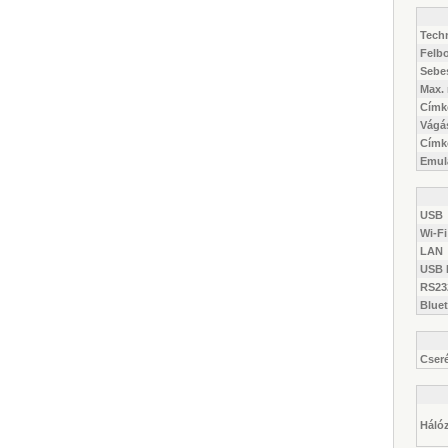
Tech
Felb
Sebe
Max.
Címk
Vágá
Címk
Emulá
USB
Wi-Fi
LAN
USB 
RS232
Blue
Cseré
Hálóz