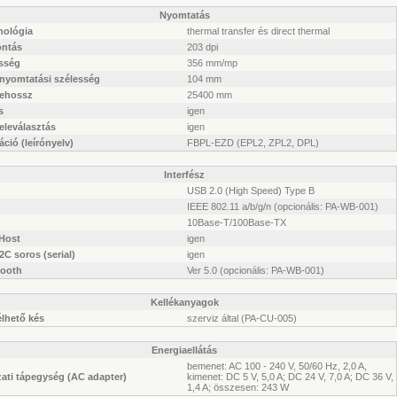
Nyomtatás
nológia
thermal transfer és direct thermal
ontás
203 dpi
sség
356 mm/mp
 nyomtatási szélesség
104 mm
ehossz
25400 mm
s
igen
eleválasztás
igen
ció (leírónyelv)
FBPL-EZD (EPL2, ZPL2, DPL)
Interfész
USB 2.0 (High Speed) Type B
IEEE 802.11 a/b/g/n (opcionális: PA-WB-001)
10Base-T/100Base-TX
Host
igen
C soros (serial)
igen
tooth
Ver 5.0 (opcionális: PA-WB-001)
Kellékanyagok
lhető kés
szerviz által (PA-CU-005)
Energiaellátás
bemenet: AC 100 - 240 V, 50/60 Hz, 2,0 A,
ati tápegység (AC adapter)
kimenet: DC 5 V, 5,0 A; DC 24 V, 7,0 A; DC 36 V,
1,4 A; összesen: 243 W