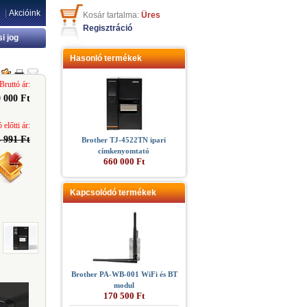
|
Akcióink
Kosár tartalma:
Üres
Regisztráció
si jog
Hasonló termékek
Bruttó ár:
 000 Ft
 előtti ár:
 991 Ft
Brother TJ-4522TN ipari
címkenyomtató
660 000 Ft
Kapcsolódó termékek
Brother PA-WB-001 WiFi és BT
modul
170 500 Ft