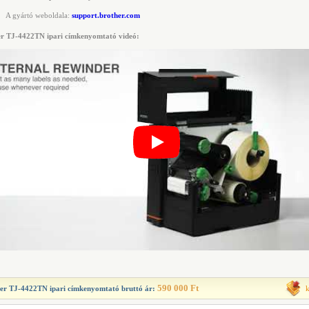
A gyártó weboldala:
support.brother.com
r TJ-4422TN ipari címkenyomtató videó:
590 000 Ft
er TJ-4422TN ipari címkenyomtató
bruttó ár: