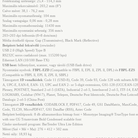
Festékszalag szélessége: 25,4 - 114,3 mm
Maximális tekercsátmérő: 203,2 mm (8")
Cséve méret: 38,1 - 76,2 mm
Maximális nyomatszélesség: 104 mm
Szalag vastagsága: 0,06 mm - 0,28 mm
Maximális nyomathosszúság: 11430 mm
Maximális nyomtatási sebesség:
356
mm/s
203×203 dpi felbontás
(8×8 dots/mm)
Média érzékelő típusa: Gap (Transmissive),
Black Mark
(Reﬂective)
Beépített belső felcsévélő
(rewinder)
USB 2.0 (High Speed) Type B
RS232C soros csatlakozó (max. 115200 bps)
Ethernet LAN (10/100 Base-TX)
USB host:
billentyűzet, scanner, vagy tároló (USB flash drive)
Nyomtatási nyelvek:
FBPL-EZD
(Compatible to FBPL ll, EPL ll, ZPL ll, DPL) és
FBPL-EZS
(Compatible to FBPL ll, EPL ll, ZPL ll, SBPL)
Támogatott
1D vonalkódok
: Code 11 (USD-8), Code 39, Code 93, Code 128 with subsets A/B
A, UPC-E, EAN-8, EAN- 13, UPC and EAN 2- or 5-digit extensions, GS1-128 (UCC/EAN-128
Plessey, POSTNET, Standard 2-of-5 (IATA), Industrial 2-of-5, Interleaved 2-of-5, ITF-14, EA
LOGMARS, Codabar (NW-7), Planet, Telepen, Deutsche Post Identcode, Deutsche Post Leitcod
Datalogic 2-of-5 (China Post)
Támogatott
2D vonalkódok
: CODABLOCK F, PDF417, Code 49, GS1 DataMatrix, MaxiCode
Code, TLC39, MicroPDF417, GS1 DataBar (RSS), Aztec Code
Beépített betűtípusok: 8 db alfanumerikus bitmap font + Monotype Imaging® TrueType font e
with one CG Triumvirate Bold Condensed scalable font
Címke szerkesztő program: BarTender Ultra Lite Edition
Méret (Szé × Mé × Ma): 276 × 412 × 502 mm
Nettó súly: 18,93 kg