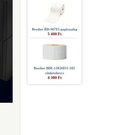
Brother RD-S07E5 papírszalag
5 400 Ft
Brother BDE-1J026051-102
címketekercs
4 300 Ft