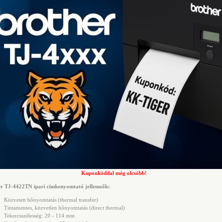
Kuponkóddal még olcsóbb!
r TJ-4422TN ipari címkenyomtató jellemzők:
Közvetett hőnyomtatás (thermal transfer)
Tintamentes, közvetlen hőnyomtatás (direct thermal)
Tekercsszélesség: 20 - 114 mm