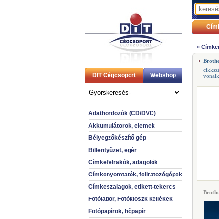
Cím
»
Címken
Broth
cikksz
DIT Cégcsoport
Webshop
vonal
Adathordozók (CD/DVD)
Akkumulátorok, elemek
Bélyegzőkészítő gép
Billentyűzet, egér
Címkefelrakók, adagolók
Címkenyomtatók, feliratozógépek
Címkeszalagok, etikett-tekercs
Brothe
Fotólabor, Fotókioszk kellékek
Fotópapírok, hőpapír