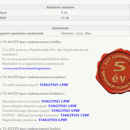
Beépített tartalom
típus
8 db
lkód
41 db
Szoftverek
gatott operációs rendszerek
Windows, Linux, Mac
r TJ-4422TN ipari címkenyomtató jótállás:
5 év DIT garancia a Digitáltechnika Kft. által forgalomba hozott
termékekre.
Ez az extra garancia termékregisztrációhoz kötött.
Részletekért és a regisztrációhoz kattintson ide:
www.p-touch.hu/termekregisztracio
r TJ-4422TN ipari címkenyomtató prospektus:
TJ család adatlapja (angol):
TJ4422TNZ1 1.PDF
er TJ-4422TN ipari címkenyomtató kézikönyv:
Használati útmutató (angol):
TJ4422TNZ1 2.PDF
Gyors telepítési útmutató (angol):
TJ4422TNZ1 3.PDF
Termékbiztonsági útmutató (angol):
TJ4422TNZ1 4.PDF
FONTOS - Hálózati biztonsági közlemény:
TJ4422TNZ1 5.PDF
Megfelelőségi nyilatkozat:
TJ4422TNZ1 6.PDF
r TJ-4522TN ipari címkenyomtató letöltés: