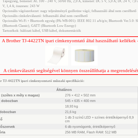
Tápegység, bemenet: AC 100 - 240 V, 50/60 Hz, 2,0 A, kimenet: DC 5 V, 5,0 A; DC 24 V, 7,0
V, 1,4 A; összesen: 243 W
Opcionális vágószerkezet: nagy teljesítményű guillotine vágó; felhasználó által nem cserélhető
Opcionális címkeleválasztó:
felhasználó által nem cserélhető
Opcionális Wi-Fi + Bluetooth egység (PA-WB-001): IEEE 802.11 a/b/g/n; Bluetooth Ver.5.0: 
(Bluetooth Classic), GATT (Bluetooth Low Energy)
Tartozékok: hálózati kábel, USB kábel, dokumentációk
A Brother TJ-4422TN ipari címkenyomtató által használható kellékek 
A címkeválasztó segítségével könnyen összeállíthatja a megrendelését
r TJ-4422TN ipari címkenyomtató műszaki specifikáció:
Általános
 (széles x mély x magas)
276 × 412 × 502 mm
t dobozban
545 × 635 × 400 mm
18,93 kg
 dobozban
21,6 kg
1 db 3 színű LED + színes érintőképernyő 8,9
ző
cm
lőszervek
6 db nyomógomb, érintőképernyő
ria
256 MB RAM, Flash RAM: 512 MB