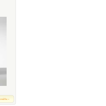
kosárba
»