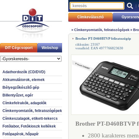
|
Címkeválasztó
Gyorsren
»
Címkenyomtatók, feliratozógépek
»
Bro
Brother PT-D460BTVP feliratozógép
cikkszám: 23167
DIT Cégcsoport
Webshop
vonalkód: EAN 4977766823630
Adathordozók (CD/DVD)
Akkumulátorok, elemek
Bélyegzőkészítő gép
Billentyűzet, egér
Címkefelrakók, adagolók
Címkenyomtatók, feliratozógépek
Címkeszalagok, etikett-tekercs
Brother PT-D460BTVP fel
Fotólabor, Fotókioszk kellékek
Fotópapírok, hőpapír
2800 karakteres mem