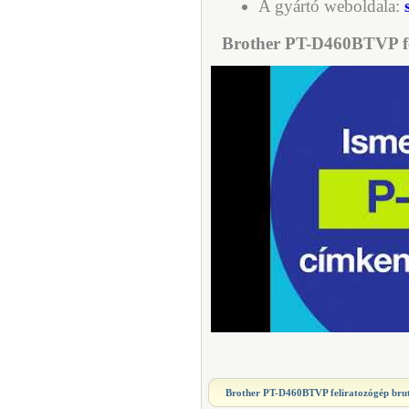
A gyártó weboldala:
Brother PT-D460BTVP fe
Brother PT-D460BTVP feliratozógép
brut