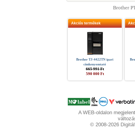
Brother P
Akciós termékek
Akc
Brother TJ-4422TN ipari
Bro
címkenyomtató
665 991 Ft
590 000 Ft
A WEB-oldalon megjelente
változá
© 2008-2026 Digitál