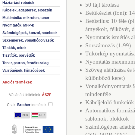
Háztartási robotok
50 fájl tárolása
Kábelek, adapterek, elosztók
Betűkészlet (font): 14
Multimédia: mikrofon, tuner
Betűstílus: 10 féle (p
Nyomtatók, MFP-k
árnyékolt, félkövér, d
Számítógépek, konzol, notebook
Nyomtatás ismétlés a
Szkennerek, vonalkódolvasók
Sorszámozás (1-99)
Táskák, tokok
Tükörkép nyomtatás
Tisztítók, porvédők
Nyomtatás maximum 
Toner, patron, festékszalag
Szöveg aláhúzása és k
Varrógépek, hímzőgépek
különböző keret)
Akciós termékek
Vonalkódnyomtatás 9 
mindenféle
Vásárlási feltételek:
ÁSZF
Kábeljelölő funkciók
Csak
Brother
termékek
Automatikus formázás
sablonok, blokkok
Számítógépen adatbáz
CSV, MDB, TXT