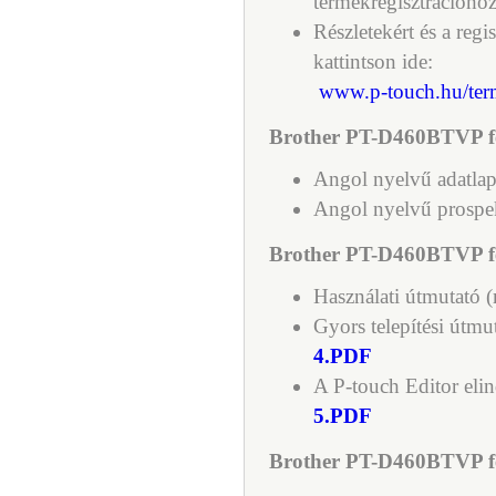
termékregisztrációhoz
Részletekért és a regi
kattintson ide:
www.p-touch.hu/term
Brother PT-D460BTVP fe
Angol nyelvű adatla
Angol nyelvű prospe
Brother PT-D460BTVP fe
Használati útmutató 
Gyors telepítési útmu
4.PDF
A P-touch Editor eli
5.PDF
Brother PT-D460BTVP fel