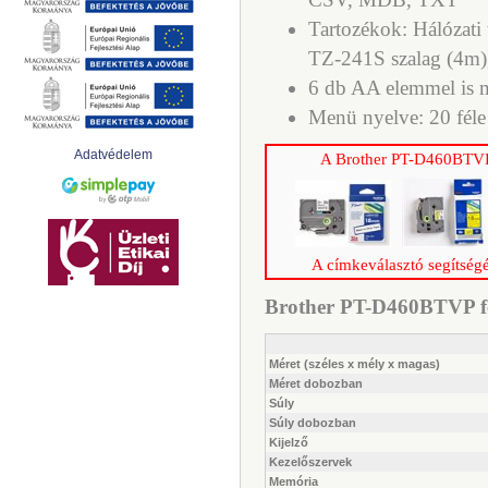
Tartozékok: Hálózat
TZ-241S szalag (4m)
6 db AA elemmel is 
Menü nyelve: 20 féle
Adatvédelem
A Brother PT-D460BTVP f
A címkeválasztó segítségé
Brother PT-D460BTVP fel
Méret (széles x mély x magas)
Méret dobozban
Súly
Súly dobozban
Kijelző
Kezelőszervek
Memória