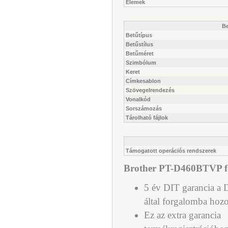
Elemek
Be
Betűtípus
Betűstílus
Betűméret
Szimbólum
Keret
Címkesablon
Szövegelrendezés
Vonalkód
Sorszámozás
Tárolható fájlok
Támogatott operációs rendszerek
Brother PT-D460BTVP fel
5 év DIT garancia a D
által forgalomba hozo
Ez az extra garancia