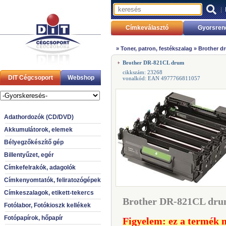
|
Címkeválasztó
Gyorsren
»
Toner, patron, festékszalag
»
Brother dr
Brother DR-821CL drum
cikkszám: 23268
DIT Cégcsoport
Webshop
vonalkód: EAN 4977766811057
Adathordozók (CD/DVD)
Akkumulátorok, elemek
Bélyegzőkészítő gép
Billentyűzet, egér
Címkefelrakók, adagolók
Címkenyomtatók, feliratozógépek
Címkeszalagok, etikett-tekercs
Brother DR-821CL dru
Fotólabor, Fotókioszk kellékek
Fotópapírok, hőpapír
Figyelem: ez a termék 