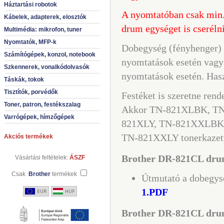
Háztartási robotok
A nyomtatóban csak min. 
Kábelek, adapterek, elosztók
drum egységet is cseréln
Multimédia: mikrofon, tuner
Nyomtatók, MFP-k
Dobegység (fényhenger) 
Számítógépek, konzol, notebook
nyomtatások esetén vagy 
Szkennerek, vonalkódolvasók
nyomtatások esetén. Hasz
Táskák, tokok
Tisztítók, porvédők
Festéket is szeretne rend
Toner, patron, festékszalag
Akkor TN-821XLBK, TN
Varrógépek, hímzőgépek
821
XL
Y,
TN-821XXLBK,
TN-821X
XL
Y
tonerkazet
Akciós termékek
Brother DR-821CL dru
Vásárlási feltételek:
ÁSZF
Csak
Brother
termékek
Útmutató a dobegysé
1.PDF
Brother DR-821CL drum