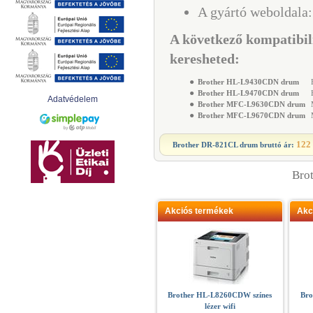
A gyártó weboldala
A következő kompatibil
keresheted:
●
Brother HL-L9430CDN drum
H
●
Brother HL-L9470CDN drum
H
Adatvédelem
●
Brother MFC-L9630CDN drum
M
●
Brother MFC-L9670CDN drum
M
122 
Brother DR-821CL drum
bruttó ár:
Bro
Akciós termékek
Akc
Brother HL-L8260CDW színes
Bro
lézer wifi