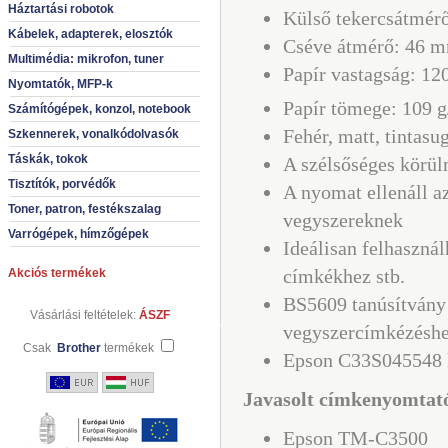
Háztartási robotok
Külső tekercsátmér
Kábelek, adapterek, elosztók
Cséve átmérő: 46 
Multimédia: mikrofon, tuner
Papír vastagság: 1
Nyomtatók, MFP-k
Papír tömege: 109 
Számítógépek, konzol, notebook
Fehér, matt, tintasu
Szkennerek, vonalkódolvasók
Táskák, tokok
A szélsőséges körülm
Tisztítók, porvédők
A nyomat ellenáll a
Toner, patron, festékszalag
vegyszereknek
Varrógépek, hímzőgépek
Ideálisan felhaszná
címkékhez stb.
Akciós termékek
BS5609 tanúsítvány
Vásárlási feltételek:
ÁSZF
vegyszercímkézésh
Csak
Brother
termékek
Epson C33S045548 h
Javasolt címkenyomtat
Epson TM-C3500