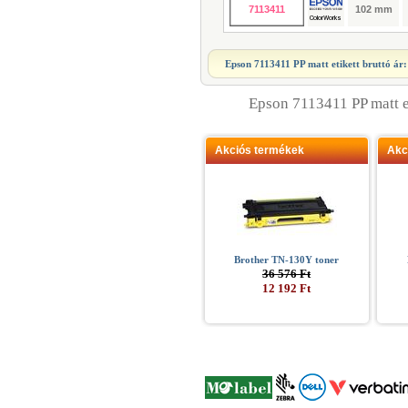
7113411
102 mm
Epson 7113411 PP matt etikett
bruttó ár
Epson 7113411 PP matt e
Akciós termékek
Akc
Brother TN-130Y toner
36 576 Ft
12 192 Ft