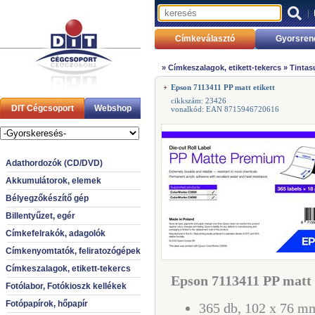
|
Címkeválasztó
Gyorsren
»
Címkeszalagok, etikett-tekercs
»
Tintas
Epson 7113411 PP matt etikett
cikkszám: 23426
DIT Cégcsoport
Webshop
vonalkód: EAN 8715946720616
Adathordozók (CD/DVD)
Akkumulátorok, elemek
Bélyegzőkészítő gép
Billentyűzet, egér
Címkefelrakók, adagolók
Címkenyomtatók, feliratozógépek
Címkeszalagok, etikett-tekercs
Epson 7113411 PP matt 
Fotólabor, Fotókioszk kellékek
Fotópapírok, hőpapír
365 db, 102 x 76 mm