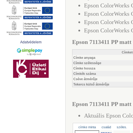
Epson ColorWorks
Epson ColorWorks 
Epson ColorWorks
Epson ColorWorks 
Epson 7113411 PP matt e
Adatvédelem
Címket
Címke anyaga
Címke szélessége
Címke hossza
Címkék száma
Cséve átmérője
Tekercs külső átmérője
Epson 7113411 PP matt e
Aktuális Epson Colo
címke minta
család
széles.