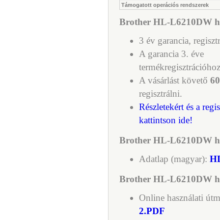
Támogatott operációs rendszerek
Brother HL-L6210DW háló
3 év garancia, regiszt
A garancia 3. éve
termékregisztrációhoz
A vásárlást követő
60
regisztrálni.
Részletekért és a regi
kattintson ide!
Brother HL-L6210DW háló
Adatlap (magyar):
H
Brother HL-L6210DW hál
Online használati út
2.PDF