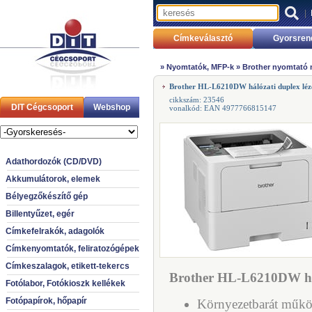
|
Címkeválasztó
Gyorsren
»
Nyomtatók, MFP-k
»
Brother nyomtató
Brother HL-L6210DW hálózati duplex léz
cikkszám: 23546
DIT Cégcsoport
Webshop
vonalkód: EAN 4977766815147
Adathordozók (CD/DVD)
Akkumulátorok, elemek
Bélyegzőkészítő gép
Billentyűzet, egér
Címkefelrakók, adagolók
Címkenyomtatók, feliratozógépek
Címkeszalagok, etikett-tekercs
Brother HL-L6210DW háló
Fotólabor, Fotókioszk kellékek
Fotópapírok, hőpapír
Környezetbarát műkö