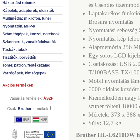
Háztartási robotok
és Csendes üzemmó
Kábelek, adapterek, elosztók
Laptakarékos funkció
Multimédia: mikrofon, tuner
Brosúra nyomtatás
Nyomtatók, MFP-k
Nyomtatási sebesség 5
Számítógépek, konzol, notebook
Nyomtatási kép felb
Szkennerek, vonalkódolvasók
Alapmemória 256 M
Táskák, tokok
Egy soros LCD kijel
Tisztítók, porvédők
Csatlakozás: USB 2.
Toner, patron, festékszalag
T/100BASE-TX/1000B
Varrógépek, hímzőgépek
Mobil nyomtatás tám
Akciós termékek
6000 oldalas kezdőto
Kiemelkedően nagy ka
Vásárlási feltételek:
ÁSZF
szuper töltetű 18000 
Csak
Brother
termékek
Méretek: 373 x 388
Súly: 12,7 kg
Brother HL-L6210DW hál