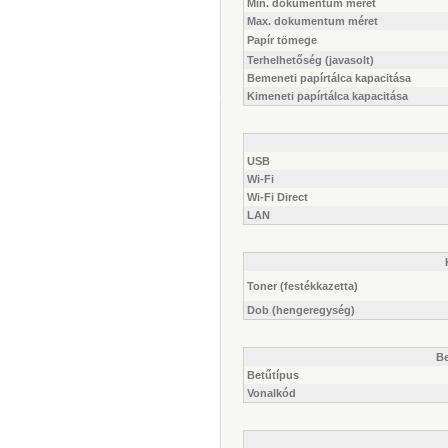
Min. dokumentum méret
Max. dokumentum méret
Papír tömege
Terhelhetőség (javasolt)
Bemeneti papírtálca kapacitása
Kimeneti papírtálca kapacitása
USB
Wi-Fi
Wi-Fi Direct
LAN
Toner (festékkazetta)
Dob (hengeregység)
Be
Betűtípus
Vonalkód