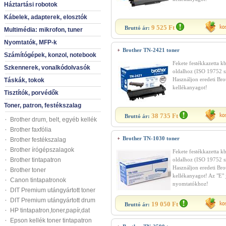
Háztartási robotok
Kábelek, adapterek, elosztók
9 525 Ft
Bruttó ár:
Multimédia: mikrofon, tuner
Nyomtatók, MFP-k
Brother TN-2421 toner
Számítógépek, konzol, notebook
Fekete festékkazetta k
Szkennerek, vonalkódolvasók
oldalhoz (ISO 19752 sz
Használjon eredeti Bro
Táskák, tokok
kellékanyagot!
Tisztítók, porvédők
Toner, patron, festékszalag
38 735 Ft
Bruttó ár:
Brother drum, belt, egyéb kellék
Brother faxfólia
Brother TN-1030 toner
Brother festékszalag
Brother írógépszalagok
Fekete festékkazetta k
Brother tintapatron
oldalhoz (ISO 19752 sz
Használjon eredeti Bro
Brother toner
kellékanyagot! Az "E" 
Canon tintapatronok
nyomtatókhoz!
DIT Premium utángyártott toner
DIT Premium utángyártott drum
19 050 Ft
Bruttó ár:
HP tintapatron,toner,papír,dat
Epson kellék toner tintapatron