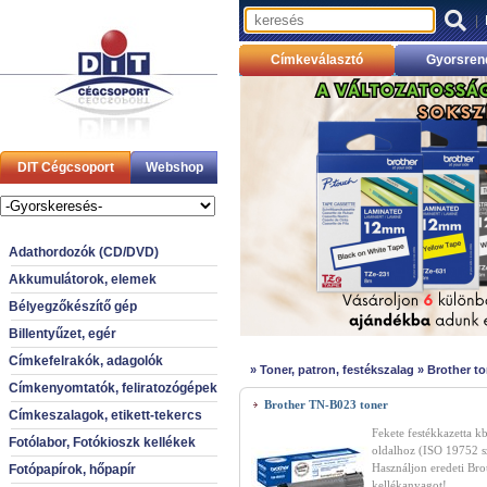
|
Címkeválasztó
Gyorsren
DIT Cégcsoport
Webshop
Adathordozók (CD/DVD)
Akkumulátorok, elemek
Bélyegzőkészítő gép
Billentyűzet, egér
Címkefelrakók, adagolók
»
Toner, patron, festékszalag
»
Brother to
Címkenyomtatók, feliratozógépek
Brother TN-B023 toner
Címkeszalagok, etikett-tekercs
Fekete festékkazetta k
Fotólabor, Fotókioszk kellékek
oldalhoz (ISO 19752 sz
Használjon eredeti Bro
Fotópapírok, hőpapír
kellékanyagot!