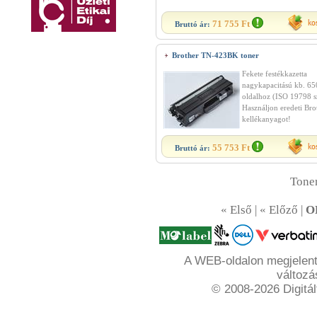
71 755 Ft
Bruttó ár:
Brother TN-423BK toner
Fekete festékkazetta
nagykapacitású kb. 65
oldalhoz (ISO 19798 sz
Használjon eredeti Bro
kellékanyagot!
55 753 Ft
Bruttó ár:
Toner
« Első | « Előző |
O
A WEB-oldalon megjelente
változá
© 2008-2026 Digitál