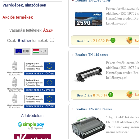
Brother TN-2590 toner
Varrógépek, hímzőgépek
Fekete festékkazetta k
oldalhoz (ISO 19752 sz
Akciós termékek
Használjon eredeti Bro
kellékanyagot!
Vásárlási feltételek:
ÁSZF
Csak
Brother
termékek
21 082 Ft
Bruttó ár:
Brother TN-119 toner
Fekete festékkazetta k
oldalhoz (ISO 19752 sz
Használjon eredeti Bro
kellékanyagot!
8 763 Ft
Bruttó ár:
Brother TN-3480P toner
Adatvédelem
"High Yield" fekete fes
kb. 8000 oldalhoz (IS
19752 szabvány szerin
üzemeltetéshez!