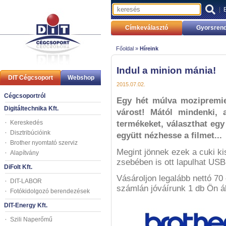
|
Címkeválasztó
Gyorsrend
Főoldal »
Híreink
Indul a minion mánia!
DIT Cégcsoport
Webshop
2015.07.02.
Cégcsoportról
Egy hét múlva mozipremie
Digitáltechnika Kft.
várost! Mától mindenki, a
Kereskedés
termékeket, választhat egy
Disztribúcióink
együtt nézhesse a filmet...
Brother nyomtató szerviz
Megint jönnek ezek a cuki k
Alapítvány
zsebében is ott lapulhat US
DiFolt Kft.
Vásároljon legalább nettó 70
DIT-LABOR
számlán jóváírunk 1 db Ön ál
Fotókidolgozó berendezések
DIT-Energy Kft.
Szili Naperőmű