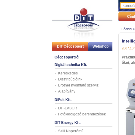
Cím
Főoldal 
Intell
DIT Cégcsoport
Webshop
2007.10.
Cégcsoportról
Praktik
őket, a
Digitáltechnika Kft.
Kereskedés
Disztribúcióink
Brother nyomtató szerviz
Alapítvány
DiFolt Kft.
DIT-LABOR
Fotókidolgozó berendezések
DIT-Energy Kft.
Szili Naperőmű