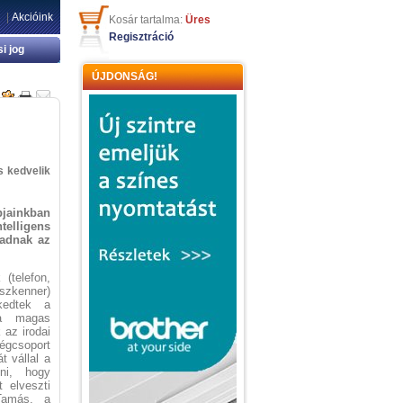
|
Akcióink
Kosár tartalma:
Üres
Regisztráció
si jog
ÚJDONSÁG!
s kedvelik
pjainkban
lligens
 adnak az
(telefon,
zkenner)
kedtek a
 a magas
 az irodai
égcsoport
t vállal a
ni, hogy
 elveszti
Tamás, a