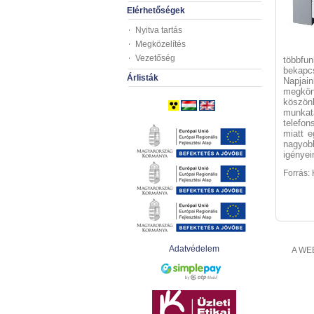
Elérhetőségek
Nyitva tartás
Megközelítés
Vezetőség
többfu
bekapcs
Árlisták
Napjai
megkön
köszön
munkat
telefo
miatt e
nagyob
igényei
Forrás:
Adatvédelem
A WEB