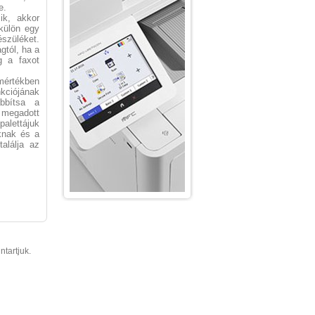
e.
ik, akkor
külön egy
szüléket.
gtól, ha a
g a faxot
mértékben
kciójának
bbítsa a
 megadott
alettájuk
oknak és a
alálja az
ntartjuk.