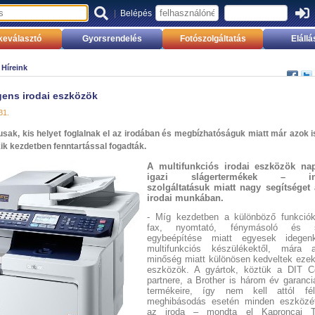
|
Belépés
keválasztó
Gyorsrendelés
Fotószolgáltatás
Elállá
»
Híreink
igens irodai eszközök
31.
usak, kis helyet foglalnak el az irodában és megbízhatóságuk miatt már azok i
kik kezdetben fenntartással fogadták.
A multifunkciós irodai eszközök na
igazi slágertermékek – inte
szolgáltatásuk miatt nagy segítséget
irodai munkában.
- Míg kezdetben a különböző funkciók 
fax, nyomtató, fénymásoló és s
egybeépítése miatt egyesek idegen
multifunkciós készülékektől, mára
minőség miatt különösen kedveltek ezek
eszközök. A gyártok, köztük a DIT C
partnere, a Brother is három év garanciá
termékeire, így nem kell attól fél
meghibásodás esetén minden eszközét
az iroda – mondta el Kaproncai 