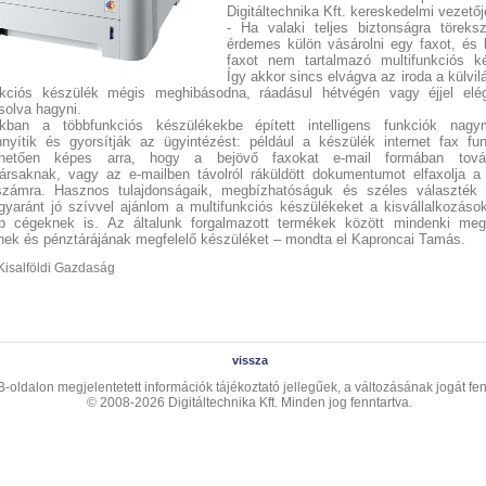
Digitáltechnika Kft. kereskedelmi vezetőj
- Ha valaki teljes biztonságra töreksz
érdemes külön vásárolni egy faxot, és 
faxot nem tartalmazó multifunkciós ké
Így akkor sincs elvágva az iroda a külvilá
nkciós készülék mégis meghibásodna, ráadásul hétvégén vagy éjjel elé
olva hagyni.
nkban a többfunkciós készülékekbe épített intelligens funkciók nagy
nyítik és gyorsítják az ügyintézést: például a készülék internet fax fun
hetően képes arra, hogy a bejövő faxokat e-mail formában tová
ársaknak, vagy az e-mailben távolról ráküldött dokumentumot elfaxolja a
nszámra. Hasznos tulajdonságaik, megbízhatóságuk és széles választék p
gyaránt jó szívvel ajánlom a multifunkciós készülékeket a kisvállalkozás
b cégeknek is. Az általunk forgalmazott termékek között mindenki megt
nek és pénztárájának megfelelő készüléket – mondta el Kaproncai Tamás.
 Kisalföldi Gazdaság
vissza
-oldalon megjelentetett információk tájékoztató jellegűek, a változásának jogát fen
© 2008-2026 Digitáltechnika Kft. Minden jog fenntartva.